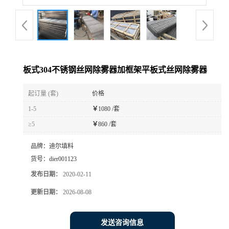
板式304不锈钢丝网除雾器加框架平板式丝网除雾器
起订量 (套)
价格
1-5
￥
1080 /套
≥5
￥
860 /套
品牌：
迪尔填料
货号：
dier001123
发布日期：
2020-02-11
更新日期：
2026-08-08
发送咨询信息