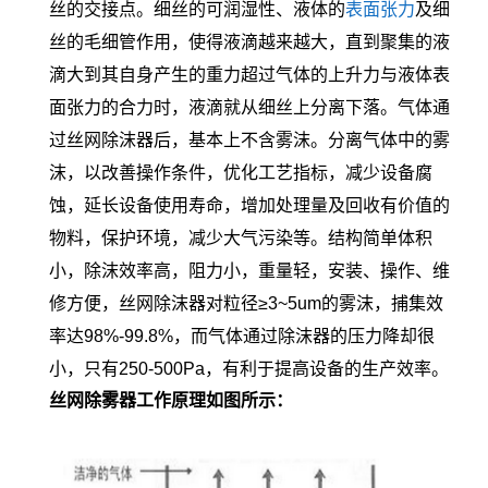
丝的交接点。细丝的可润湿性、液体的
表面张力
及细
丝的毛细管作用，使得液滴越来越大，直到聚集的液
滴大到其自身产生的重力超过气体的上升力与液体表
面张力的合力时，液滴就从细丝上分离下落。气体通
过丝网除沫器后，基本上不含雾沫。分离气体中的雾
沫，以改善操作条件，优化工艺指标，减少设备腐
蚀，延长设备使用寿命，增加处理量及回收有价值的
物料，保护环境，减少大气污染等。结构简单体积
小，除沫效率高，阻力小，重量轻，安装、操作、维
修方便，丝网除沫器对粒径
≥3~5um
的雾沫，捕集效
率达
98%-99.8%
，而气体通过除沫器的压力降却很
小，只有
250-500Pa
，有利于提高设备的生产效率。
丝网除雾器工作原理如图所示：