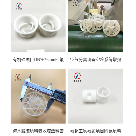
有机硅项目DN76*6mm四氟
空气分离设备空冷系统增强
阶梯环填料
聚丙烯鲍尔环填料
海水脱硫填料吸收塔塑料雪
氟化工氢氟酸项目四氟填料