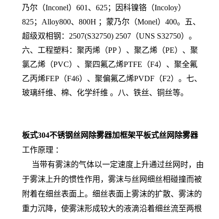
乃尔（Inconel）601、625；因科镍铬（Incoloy）
825；Alloy800、800H ；蒙乃尔（Monel）400。五、
超级双相钢：2507(S32750) 2507（UNS S32750）。
六、工程塑料：聚丙烯（PP ）、聚乙烯（PE）、聚
氯乙烯（PVC）、聚四氟乙烯PTFE（F4）、聚全氟
乙丙烯FEP（F46）、聚偏氟乙烯PVDF（F2）。七、
玻璃纤维、棉、化学纤维 。八、铁丝、铜丝等。
板式304不锈钢丝网除雾器加框架平板式丝网除雾器
工作原理
：
当带有雾沫的气体以一定速度上升通过丝网时，由
于雾沫上升的惯性作用，雾沫与丝网细丝相碰撞而被
附着在细丝表面上。细丝表面上雾沫的扩散、雾沫的
重力沉降，使雾沫形成较大的液滴沿着细丝流至两根