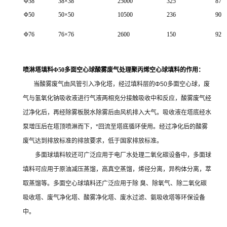
Φ38
38×38
25000
325
87
Φ50
50×50
10500
236
90
Φ76
76×76
2600
150
92
喷淋塔填料Φ50多面空心球酸雾废气处理聚丙烯空心球填料的作用：
当
酸雾废气由风管引入净化塔，经过填料层的Φ50多面空心球，废
气与氢氧化钠吸收液进行气液两相充分接触吸收中和反应，酸雾废气经
过净化后，再经除雾板脱水除雾后由风机排入大气。吸收液在塔底经水
泵增压后在塔顶喷淋而下，*回流至塔底循环使用。经过净化后的酸雾
废气达到排放标准的排放要求，低于国家排放标准。
多面球填料较还可广泛应用于电厂水处理二氧化碳设备中，多面球
填料可应用于原油减压蒸馏，高真空蒸馏，烯径分离，异构体分离，萃
取蒸馏等。多面空心球填料还广泛应用于除 臭、除氧气、除二氧化碳
吸收塔、废气净化塔、酸雾净化塔、废水过滤、氨吸收塔等环保设备
中。