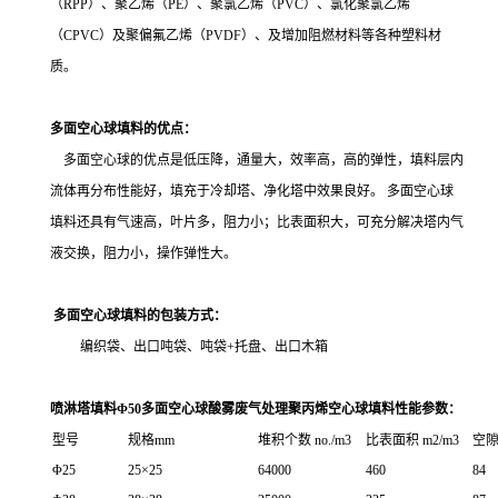
（RPP）、聚乙烯（PE）、聚氯乙烯（PVC）、氯化聚氯乙烯
（CPVC）及聚偏氟乙烯（PVDF）、及增加阻燃材料等各种塑料材
质。
多面空心球填料的优点：
多面空心球的优点是低压降，通量大，效率高，高的弹性，填料层内
流体再分布性能好，填充于冷却塔、净化塔中效果良好。 多面空心球
填料还具有气速高，叶片多，阻力小；比表面积大，可充分解决塔内气
液交换，阻力小，操作弹性大。
多面空心球填料的包装方式：
编织袋、出口吨袋、吨袋+托盘、出口木箱
喷淋塔填料Φ50多面空心球酸雾废气处理聚丙烯空心球填料性能参数：
型号
规格mm
堆积个数 no./m3
比表面积 m2/m3
空隙
Φ25
25×25
64000
460
84