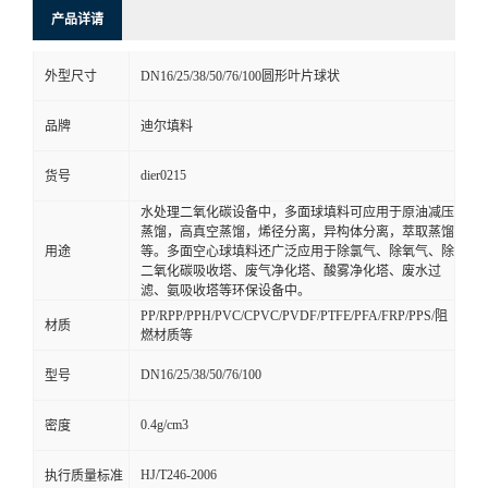
产品详请
外型尺寸
DN16/25/38/50/76/100圆形叶片球状
品牌
迪尔填料
dier0215
货号
水处理二氧化碳设备中，多面球填料可应用于原油减压
蒸馏，高真空蒸馏，烯径分离，异构体分离，萃取蒸馏
用途
等。多面空心球填料还广泛应用于除氯气、除氧气、除
二氧化碳吸收塔、废气净化塔、酸雾净化塔、废水过
滤、氨吸收塔等环保设备中。
PP/RPP/PPH/PVC/CPVC/PVDF/PTFE/PFA/FRP/PPS/阻
材质
燃材质等
DN16/25/38/50/76/100
型号
0.4g/cm3
密度
HJ/T246-2006
执行质量标准