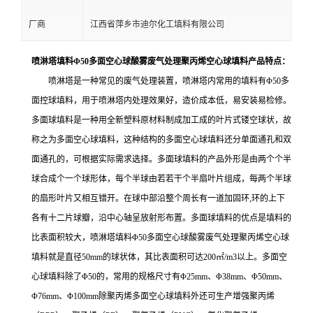
厂商
江西省萍乡市迪尔化工填料有限公司
喷淋塔填料Φ50多面空心球酸雾废气处理聚丙烯空心球填料产品特点：
喷淋塔是一种常见的废气处理装置，喷淋塔内常用的填料有Φ50多
面控球填料，用于喷淋塔内处理效果好，造价成本低，易安装易检修。
多面球填料是一种用全新塑料原材料制成加工成的叶片式镂空球状，故
称之为多面空心球填料，这种结构的多面空心球填料还分单面通孔和双
面通孔的，可根据实际需求选择。多面球填料的产品外形是由两个个半
球合成个一个球形体，每个半球由若若干个半扇叶片组成，每两个半球
的扇形叶片又相互错开。在球中部沿整个周长有一道加固环,环的上下
各有十二片球瓣，沿中心轴呈放射形布置。多面球填料的优点是填料的
比表面积较大，
喷淋塔填料Φ50多面空心球酸雾废气处理聚丙烯空心球
填料就是直径50mm的球状体，其比表面积可达200㎡/m3以上。多面空
心球填料除了Φ50的，常用的规格尺寸有Φ25mm、Φ38mm、Φ50mm、
Φ76mm、Φ100mm除聚丙烯多面空心球填料外还可生产增强聚丙烯