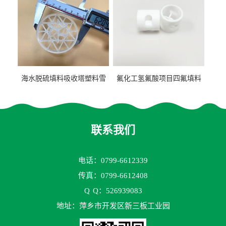
海水脱硫填料吸收塔塑料雪
氟化工氢氟酸项目四氟填料
花环63mm/95mm
鲍尔环拉西环耐高温耐强腐
蚀
联系我们
电话：0799-6612339
传真：0799-6612408
Q
Q：526939083
地址：萍乡市开发区新三板工业园