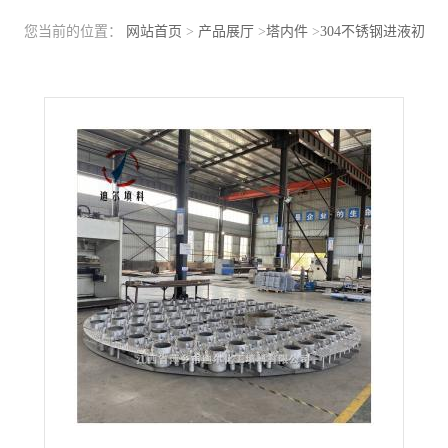
您当前的位置：
网站首页
>
产品展厅
>
塔内件
>
304不锈钢进液初
始分布器多孔直管式气体分布器