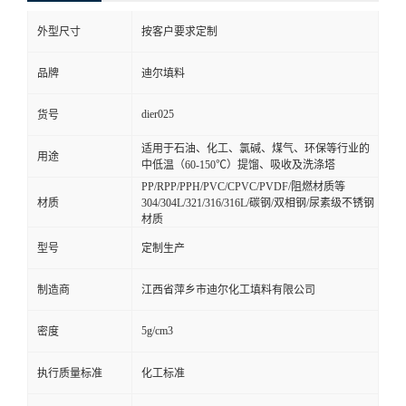
外型尺寸
按客户要求定制
品牌
迪尔填料
dier025
货号
适用于石油、化工、氯碱、煤气、环保等行业的
用途
中低温（60-150℃）提馏、吸收及洗涤塔
PP/RPP/PPH/PVC/CPVC/PVDF/阻燃材质等
材质
304/304L/321/316/316L/碳钢/双相钢/尿素级不锈钢
材质
型号
定制生产
制造商
江西省萍乡市迪尔化工填料有限公司
5g/cm3
密度
执行质量标准
化工标准