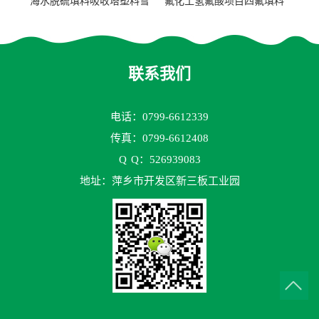
海水脱硫填料吸收塔塑料雪
氟化工氢氟酸项目四氟填料
花环63mm/95mm
鲍尔环拉西环耐高温耐强腐
蚀
联系我们
电话：0799-6612339
传真：0799-6612408
Q
Q：526939083
地址：萍乡市开发区新三板工业园