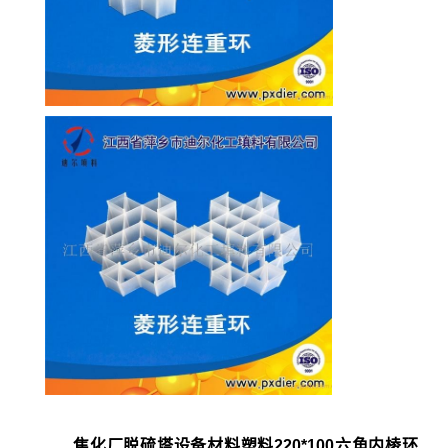
焦化厂脱硫塔设备材料塑料220*100六角内棱环