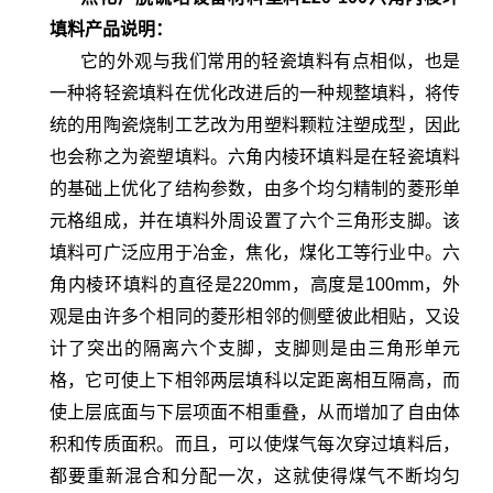
填料产品说明：
它的外观与我们常用的轻瓷填料有点相似，也是
一种将轻瓷填料在优化改进后的一种规整填料，将传
统的用陶瓷烧制工艺改为用塑料颗粒注塑成型，因此
也会称之为瓷塑填料。六角内棱环填料是在轻瓷填料
的基础上优化了结构参数，由多个均匀精制的菱形单
元格组成，并在填料外周设置了六个三角形支脚。该
填料可广泛应用于冶金，焦化，煤化工等行业中。
六
角内棱环填料
的直径是220mm，高度是100mm，外
观是由许多个相同的菱形相邻的侧壁彼此相贴，又设
计了突出的隔离六个支脚，支脚则是由三角形单元
格，它可使上下相邻两层填科以定距离相互隔高，而
使上层底面与下层项面不相重叠，从而增加了自由体
积和传质面积。而且，可以使煤气每次穿过填料后，
都要重新混合和分配一次，这就使得煤气不断均匀