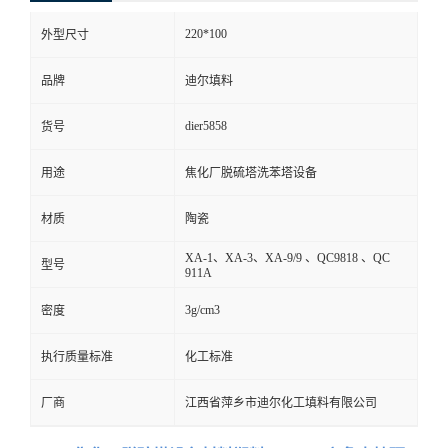
220*100
外型尺寸
品牌
迪尔填料
dier5858
货号
用途
焦化厂脱硫塔洗苯塔设备
材质
陶瓷
XA-1、XA-3、XA-9/9 、QC9818 、QC
型号
911A
3g/cm3
密度
执行质量标准
化工标准
厂商
江西省萍乡市迪尔化工填料有限公司