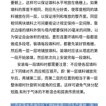
要朝上，这样可以保证填料水平地放在格栅上。如果
填料的厚度不相同，则应先分好类，使厚度相同的填
料铺放在同一层，以保证排列和堆放的整齐度。同层
相邻两块填料之可间要按设计规定保持一定间隙，靠
近边缘的填料外侧与塔内壁要保持20毫米的间隙，以
为保证自由体积的增加。菱形连重环填料塔一般都是
做成多段塔，裝填每段填料时，都要先装好铁格栅，
然后再一层一层地铺放填料。装填时应该从塔底的第
一段开始装填，然后依次向上安装完每一段填料。
安装每一段填料时都需要注意：不应使各层填料
上下同缝对齐,而应相互错开。即: 第一层填料铺放完
毕后，再铺第二层，而第二层的位置则相当于第一层
整体顺时针旋转30度角的位置。这样可避免气体分配
短路,有利于气体的不断混合和提高传质效果。
江西省萍乡市迪尔化工填料有限公司生产基地（新三