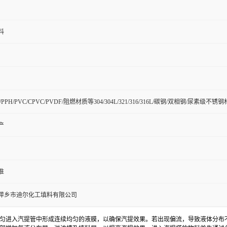
料
P/PPH/PVC/CPVC/PVDF/阻燃材质等304/304L/321/316/316L/碳钢/双相钢/尿素级不锈
产
准
萍乡市迪尔化工填料有限公司
匀进入汽提管中形成连续均匀的液膜，以确保汽提效果。若出现偏流，导致液体分布