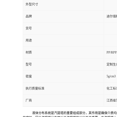
外型尺寸
品牌
迪尔填
货号
用途
材质
PP/RP
型号
定制生
5g/cm3
密度
执行质量标准
化工标
厂商
江西省
液体分布系统是汽提塔的重要组成部分，其作用是确保介质均