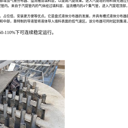
部增加气液分布器、溢流槽及填料层，以提高汽提效果。进入汽提塔的物料首先通过
提管内。来自于汽提管内的气体经过填料层、溢流槽内的4个集气管，进入汽提塔顶部
、占位低、安装更方便等优点。它是盘式液体分布器的发展，并具有槽式液体分布器
和中部，靠特制的导液管将液体导入填料表面的低气速区。该分布器可同时起到集液
50-110%
下可连续稳定运行。