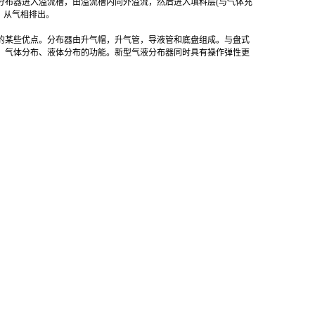
分布器进入溢流槽，由溢流槽内向外溢流，然后进入填料层(与气体充
，从气相排出。
的某些优点。分布器由升气帽，升气管，导液管和底盘组成。与盘式
、气体分布、液体分布的功能。新型气液分布器同时具有操作弹性更