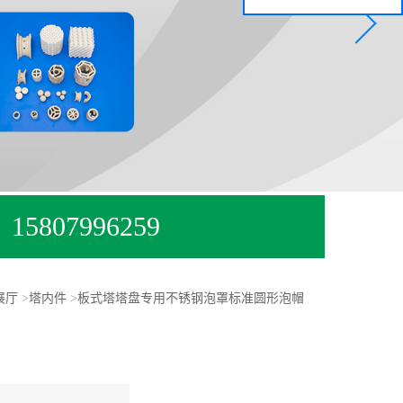
15807996259
展厅
>
塔内件
>
板式塔塔盘专用不锈钢泡罩标准圆形泡帽