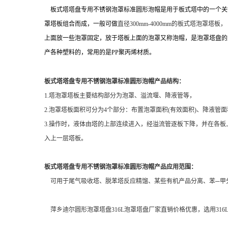
板式塔塔盘专用不锈钢泡罩标准圆形泡帽是用于板式塔中的一个关
罩塔板组合而成，一般可做
直径
300mm-4000mm的板式塔泡罩
上面放一些泡罩固定，放于塔板上面的泡罩又称泡帽，是泡罩塔盘的主
产各种塑料的，常用的是PP聚丙烯材质。
板式塔塔盘专用不锈钢泡罩标准圆形泡帽产品结构：
1.塔泡罩塔板主要结构部分为泡罩、溢流堰、降液管等，
2.泡罩塔板面积可分为4个部分：布置泡罩面积(有效面积)、降液管
3.操作时，液体由塔的上部连续进入，经溢流管逐板下降，并在各
入上一层塔板。
板式塔塔盘专用不锈钢泡罩标准圆形泡帽
产品
应用范围：
可用于尾气吸收塔、脱苯塔反应精馏、某些有机产品分离、苯─甲分
萍乡迪尔圆形泡罩塔盘316L泡罩塔盘厂家直销价格优惠，选用31