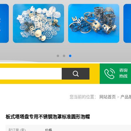
您当前的位置：
网站首页
>
产品
板式塔塔盘专用不锈钢泡罩标准圆形泡帽
起订量 (套)
价格