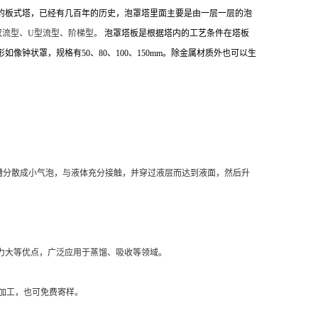
的板式塔，已经有几百年的历史，泡罩塔里面主要是由一层一层的泡
双流型、U型流型、阶梯型。
泡罩塔板是根据塔内的工艺条件在塔板
状罩，规格有50、80、100、150mm。除金属材质外也可以生
槽分散成小气泡，与液体充分接触，并穿过液层而达到液面，然后升
力大等优点，广泛应用于蒸馏、吸收等领域。
样加工，也可免费寄样。