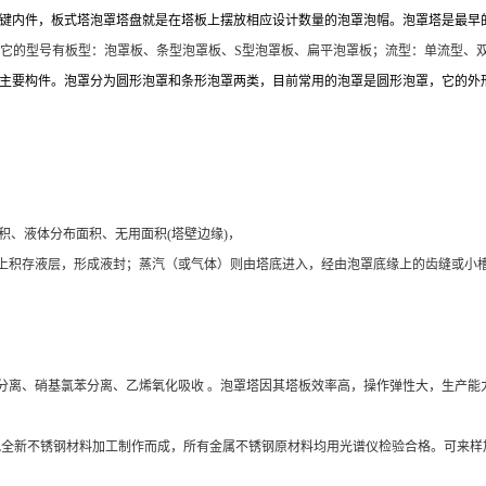
键内件，板式塔泡罩塔盘就是在塔板上摆放相应设计数量的泡罩泡帽。
泡罩塔是最早
塔板， 它的型号有板型：泡罩板、条型泡罩板、S型泡罩板、扁平泡罩板；
流型：单流型、
要构件。泡罩分为圆形泡罩和条形泡罩两类，目前常用的泡罩是圆形泡罩，它的外形如像钟
面积、液体分布面积、无用面积(塔壁边缘)，
板上积存液层，形成液封；蒸汽（或气体）则由塔底进入，经由泡罩底缘上的齿缝或小
离、硝基氯苯分离、乙烯氧化吸收 。泡罩塔因其塔板效率高，操作弹性大，生产能
6L全新不锈钢材料加工制作而成，所有金属不锈钢原材料均用光谱仪检验合格。可来