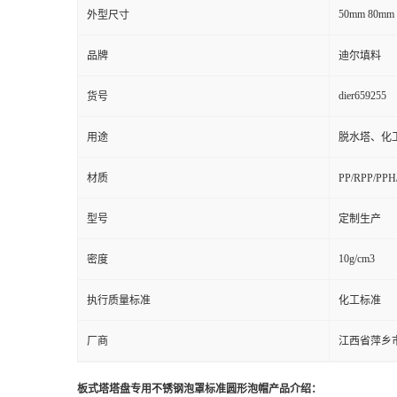
50mm 80mm
外型尺寸
品牌
迪尔填料
dier659255
货号
用途
脱水塔、化
材质
PP/RPP/PP
型号
定制生产
10g/cm3
密度
执行质量标准
化工标准
厂商
江西省萍乡
板式塔塔盘专用不锈钢泡罩标准圆形泡帽产品介绍：