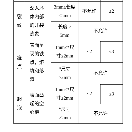
3mm≤长度
深入坯
不允许
≤2
≤5mm
裂
体内部
纹
的开裂
长度 >
不允许
迹象
5mm
表面呈
1mm≤*尺
≤2
≤3
现的铁
寸≤2mm
疵
点，熔
点
*尺寸
坑和落
不允许
>2mm
渣
1mm≤*尺
≤2
≤3
表面凸
寸≤2mm
起
起的空
泡
*尺寸
心泡
不允许
>2mm