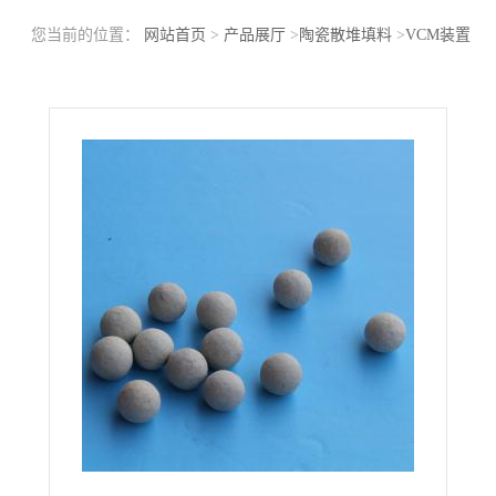
您当前的位置：
网站首页
>
产品展厅
>
陶瓷散堆填料
>
VCM装置
生惰性瓷球填料1/2" 氧化铝≥99%