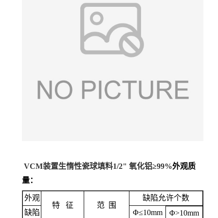
VCM装置生惰性瓷球填料1/2" 氧化铝≥99%
外观质
量：
外观
缺陷允许个数
特 征
范 围
缺陷
Φ≤10mm
Φ>10mm