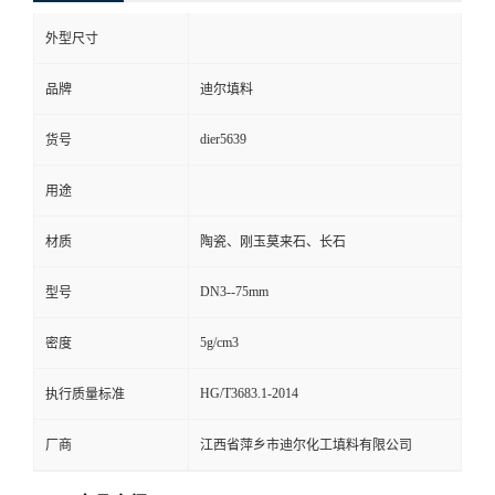
外型尺寸
品牌
迪尔填料
dier5639
货号
用途
材质
陶瓷、刚玉莫来石、长石
DN3--75mm
型号
5g/cm3
密度
HG/T3683.1-2014
执行质量标准
厂商
江西省萍乡市迪尔化工填料有限公司