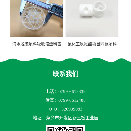
海水脱硫填料吸收塔塑料雪
氟化工氢氟酸项目四氟填料
花环63mm/95mm
鲍尔环拉西环耐高温耐强腐
蚀
联系我们
电话：0799-6612339
传真：0799-6612408
Q
Q：526939083
地址：萍乡市开发区新三板工业园