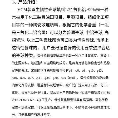
1、产品介绍：
VCM装置生惰性瓷球填料1/2" 氧化铝≥99%是一种
常被用于化工装置油田项目、甲醇项目、精细化工项
目等的一种陶瓷散堆填料，根据它的化学含量（一般
是三氧化二铝含量）可以分为普通瓷球, 中铝瓷球, 高
招瓷球, 以上三叫瓷球都也可归类为情性餐球, 市场上
这惰性餐球的， 用户要根据自身的使用要求选择合适
的瓷球种类。
惰性瓷球陶瓷球填料也是一种以工业氧化铝、高岭土
为主要原料，经成型和高温煅烧制成的，是具有足够化学稳定性和热稳
定性的瓷球。常用的惰性瓷球规格直径有φ3、φ6、φ8、φ10、φ13、
φ16、φ20、φ25、φ30、φ38、φ50、φ75（mm），惰性瓷球作为反应器
内催化剂的支撑、覆盖材料及塔填料，被广泛广泛应用于石油、化工、
化肥、天然气及环保行业。我公司生产的惰性氧化铝球严格安装执行标
准HG/T3683.1-2014加工生产。惰性氧化铝瓷球具有高强度、高化学稳
定性和热稳定性，可保证在高温高压条件下，不损坏也不释放挥发性成
分，且无孔和具有高堆密度。