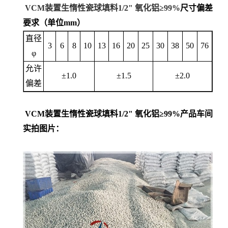
VCM装置生惰性瓷球填料1/2" 氧化铝≥99%
尺寸偏差
要求（单位mm）
直径
3
6
8
10
13
16
20
25
30
38
50
76
φ
允许
±1.0
±1.5
±2.0
偏差
VCM装置生惰性瓷球填料1/2" 氧化铝≥99%
产品车间
实拍图片
：