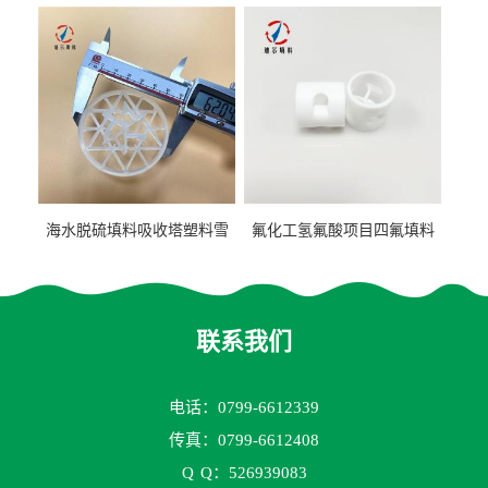
阶梯环填料
聚丙烯鲍尔环填料
海水脱硫填料吸收塔塑料雪
氟化工氢氟酸项目四氟填料
花环63mm/95mm
鲍尔环拉西环耐高温耐强腐
蚀
联系我们
电话：0799-6612339
传真：0799-6612408
Q
Q：526939083