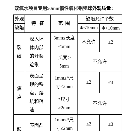
双氧水项目专用50mm惰性氧化铝瓷球
外观质量：
外观
缺陷允许个数
特 征
范 围
缺陷
Φ≤10mm
Φ>10mm
3mm≤长度
深入坯
不允许
≤2
≤5mm
裂
体内部
纹
的开裂
长度 >
不允许
迹象
5mm
表面呈
1mm≤*尺
≤2
≤3
现的铁
寸≤2mm
疵
点，熔
点
*尺寸
坑和落
不允许
>2mm
渣
1mm≤*尺
≤2
≤3
表面凸
寸≤2mm
起