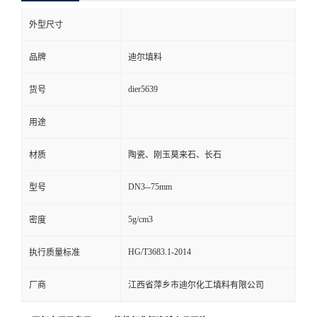
外型尺寸
品牌
迪尔填料
dier5639
货号
用途
材质
陶瓷、刚玉莫来石、长石
DN3--75mm
型号
5g/cm3
密度
HG/T3683.1-2014
执行质量标准
厂商
江西省萍乡市迪尔化工填料有限公司