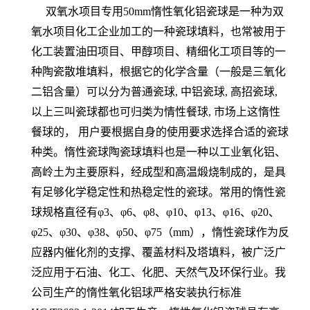
双氧水项目专用50mm惰性氧化铝瓷球是一种为双
氧水项目化工企业加工的一种瓷球填料，也常被用于
化工装置油田项目、甲醇项目、精细化工项目等的一
种陶瓷散堆填料，根据它的化学含量（一般是三氧化
二铝含量）可以分为普通瓷球, 中铝瓷球, 高招瓷球,
以上三叫瓷球都也可归类为情性餐球, 市场上这惰性
餐球的， 用户要根据自身的使用要求选择合适的瓷球
种类。惰性瓷球陶瓷球填料也是一种以工业氧化铝、
高岭土为主要原料，经成型和高温煅烧制成的，是具
有足够化学稳定性和热稳定性的瓷球。常用的惰性瓷
球规格直径有φ3、φ6、φ8、φ10、φ13、φ16、φ20、
φ25、φ30、φ38、φ50、φ75（mm），惰性瓷球作为反
应器内催化剂的支撑、覆盖材料及塔填料，被广泛广
泛应用于石油、化工、化肥、天然气及环保行业。我
公司生产的惰性氧化铝球严格安装执行标准