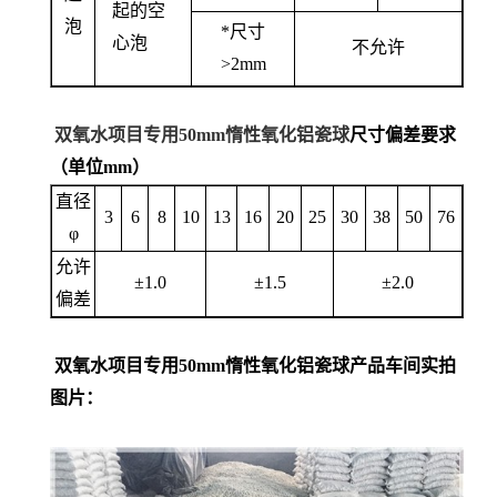
起的空
泡
*尺寸
心泡
不允许
>2mm
双氧水项目专用50mm惰性氧化铝瓷球
尺寸偏差要求
（单位mm）
直径
3
6
8
10
13
16
20
25
30
38
50
76
φ
允许
±1.0
±1.5
±2.0
偏差
双氧水项目专用50mm惰性氧化铝瓷球
产品车间实拍
图片
：