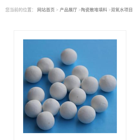
您当前的位置：
网站首页
>
产品展厅
>
陶瓷散堆填料
>
双氧水项目
专用50mm惰性氧化铝瓷球