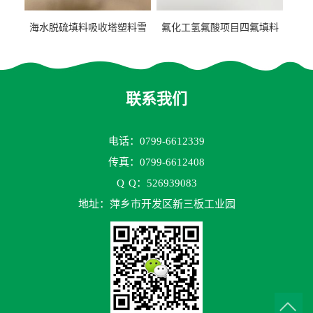
海水脱硫填料吸收塔塑料雪
氟化工氢氟酸项目四氟填料
花环63mm/95mm
鲍尔环拉西环耐高温耐强腐
蚀
联系我们
电话：0799-6612339
传真：0799-6612408
Q
Q：526939083
地址：萍乡市开发区新三板工业园