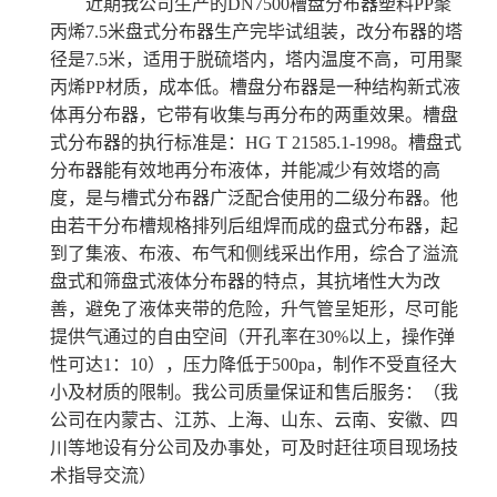
近期我公司生产的DN7500槽盘分布器塑料PP聚
丙烯7.5米盘式分布器生产完毕试组装，改分布器的塔
径是7.5米，适用于脱硫塔内，塔内温度不高，可用聚
丙烯PP材质，成本低。
槽盘分布器
是一种结构新式液
体再分布器，它带有收集与再分布的两重效果。
槽盘
式分布器的执行标准是：
HG T 21585.1-1998。槽盘式
分布器能有效地再分布液体，并能减少有效塔的高
度，是与槽式分布器广泛配合使用的二级分布器。他
由若干分布槽规格排列后组焊而成的盘式分布器，起
到了集液、布液、布气和侧线采出作用，
综合了溢流
盘式和筛盘式液体分布器的特点，其抗堵性大为改
善，避免了液体夹带的危险，升气管呈矩形，尽可能
提供气通过的自由空间（开孔率在30%以上，操作弹
性可达1：10），压力降低于500pa，制作不受直径大
小及材质的限制。
我公司质量保证和售后服务：（我
公司在内蒙古、江苏、上海、山东、云南、安徽、四
川等地设有分公司及办事处，可及时赶往项目现场技
术指导交流）