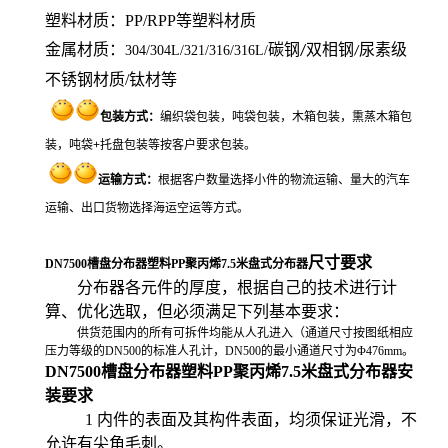
塑料材质：PP/RPP等塑料材质
金属材质：
碳钢
双相钢
尿素级
304/304L/321/316/316L/
/
/
不锈钢材质/钛材
等
包装方式
：
编织袋包装，吨袋包装，木箱包装，熏蒸木箱包
装，吨袋+托盘包装等按客户要求包装。
运输方式：
根据客户数量选择小件的物流运输、量大的汽车
运输、出口货物选择海运空运等方式。
尺寸要求
DN7500槽盘分布器塑料PP聚丙烯7.5米盘式分布器
分布器各元件的厚度，根据自己的技术进行计
算、优化选取，但必须满足下列基本要求：
供货范围内的所有可拆件均能从人孔进入（通道尺寸按图纸相应
压力等级的DN500的标准人孔计，DN500的最小通道尺寸为Φ476mm。
DN7500槽盘分布器塑料PP聚丙烯7.5米盘式分布器安
装要求
1
内件的表面及其构件表面，均须保证光滑，不
允许有尖角毛刺。