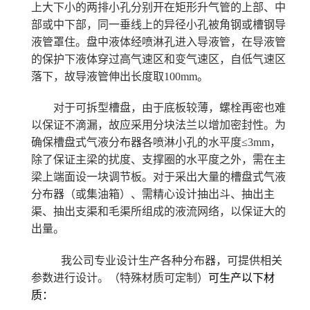
上大下小的两排小孔分别开在矩形升气管的上部、中
部或中下部，同一垂线上的异径小孔被角钢或槽钢导
液管罩住。盘中液体经喷淋孔进入导液管，在导液管
的保护下液体穿过高气速区和变气速区，自低气速区
落下，故导液管伸出长度取100mm。
对于可拆型槽盘，由于底板较薄，螺栓再密也难
以保证不滴漏，故应采用分块法兰以增加密封性。为
确保槽盘式气液分布器各喷淋小孔的水平度≤
3mm
，
除了保证主梁的扰度、支撑圈的水平度之外，需在主
梁上端面设一块调节板。对于采出大量的槽盘式气液
分布器（或集油箱）、需精心设计抽出斗、抽出主
渠、抽出支渠和毛渠所组成的液流网络，以保证大的
出量。
我公司专业设计生产各种分布器，可提供相关
参数进行设计。（特殊材质可定制）
可生产以下材
质：