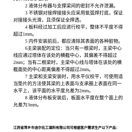
2
液体分布器与支撑梁间的密封不允许泄漏。
3
不锈钢对接焊接接头应采用氩弧焊打底，保证
对接接头光滑，且须保证全焊透。
4
板料经过加工后应进行校平，整体不平度不得
超过
1mm。
5
内件安装前后，都应清除其表面的各种脏物。
6主梁装配的定位：当只有一根梁时，主梁中心
线应通过塔体在该处的横截中心，其偏差不得超过
2mm；当有二根梁时，主梁中心线与塔体在该处的横
截面处的中心距离偏差不得超过2mm。
7
主梁和支梁安装时，用水平仪校平，可使用适
当垫片的方法使其梁的上表面与支承圈上表面在同一
水平上，该平面的水平度允差为
2mm。
8
液体分布板安装后，板面水平度在整个面上的
允差为
3mm。
江西省萍乡市迪尔化工填料有限公司可根据客户需求生产以下产品：