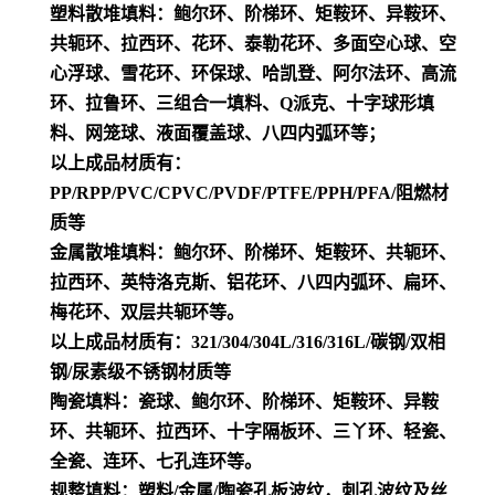
塑料散堆填料：鲍尔环、阶梯环、矩鞍环、异鞍环、
共轭环、拉西环、花环、泰勒花环、多面空心球、空
心浮球、雪花环、环保球、哈凯登、阿尔法环、高流
环、拉鲁环、三组合一填料、Q派克、十字球形填
料、网笼球、液面覆盖球、八四内弧环等；
以上成品材质有：
PP/RPP/PVC/CPVC/PVDF/PTFE/PPH/PFA/阻燃材
质等
金属散堆填料：鲍尔环、阶梯环、矩鞍环、共轭环、
拉西环、英特洛克斯、铝花环、八四内弧环、扁环、
梅花环、双层共轭环等。
以上成品材质有：321/304/304L/316/316L/碳钢/双相
钢/尿素级不锈钢材质等
陶瓷填料：瓷球、鲍尔环、阶梯环、矩鞍环、异鞍
环、共轭环、拉西环、十字隔板环、三丫环、轻瓷、
全瓷、连环、七孔连环等。
规整填料：塑料/金属/陶瓷孔板波纹，刺孔波纹及丝