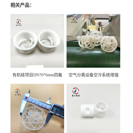
相关产品：
有机硅项目DN76*6mm四氟
空气分离设备空冷系统增强
阶梯环填料
聚丙烯鲍尔环填料