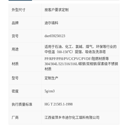
外型尺寸
按客户要求定制
品牌
迪尔填料
dier659250123
货号
适用于石油、化工、氯碱、煤气、环保等行业的
用途
中低温（60-150℃）提馏、吸收及洗涤塔
PP/RPP/PPH/PVC/CPVC/PVDF/阻燃材质等
材质
304/304L/321/316/316L/碳钢/双相钢/尿素级不锈钢
材质
型号
定制生产
5g/cm3
密度
HG T 21585.1-1998
执行质量标准
厂商
江西省萍乡市迪尔化工填料有限公司