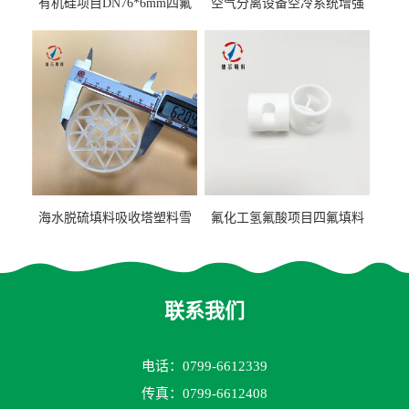
有机硅项目DN76*6mm四氟
空气分离设备空冷系统增强
阶梯环填料
聚丙烯鲍尔环填料
海水脱硫填料吸收塔塑料雪
氟化工氢氟酸项目四氟填料
花环63mm/95mm
鲍尔环拉西环耐高温耐强腐
蚀
联系我们
电话：0799-6612339
传真：0799-6612408