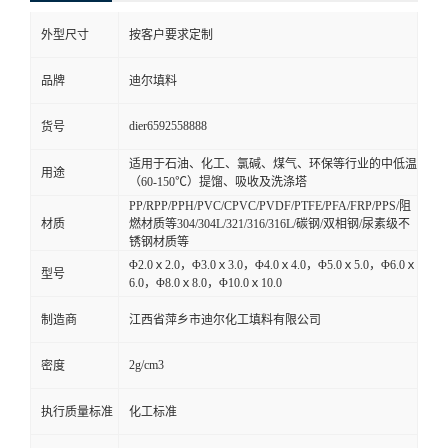
外型尺寸
按客户要求定制
品牌
迪尔填料
dier6592558888
货号
适用于石油、化工、氯碱、煤气、环保等行业的中低温
用途
（60-150℃）提馏、吸收及洗涤塔
PP/RPP/PPH/PVC/CPVC/PVDF/PTFE/PFA/FRP/PPS/阻
材质
燃材质等304/304L/321/316/316L/碳钢/双相钢/尿素级不
锈钢材质等
Φ2.0ｘ2.0，Φ3.0ｘ3.0，Φ4.0ｘ4.0，Φ5.0ｘ5.0，Φ6.0ｘ
型号
6.0，Φ8.0ｘ8.0，Φ10.0ｘ10.0
制造商
江西省萍乡市迪尔化工填料有限公司
2g/cm3
密度
执行质量标准
化工标准