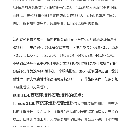
θ环填料的理论板数随气速的提高而增大，随填料的表面润湿率的下降
而降低。 θ环填料的滞料量比同类的实体填料大，θ环的表面润湿情况
也比一般的填料更完善，成膜率高，因而分离效率也更高。
江
西省萍乡市迪尔化工填料有限公司可专业生产sus 316L西塔环填料实
验填料，可生产304、316L等金属材质，可生产型号：Φ2.0ｘ2.0，Φ3.0
ｘ3.0，Φ4.0ｘ4.0，Φ5.0ｘ5.0，Φ6.0ｘ6.0，Φ8.0ｘ8.0，Φ10.0ｘ10.0。
不锈钢西塔
环不锈钢Q型环高效分离填料Q型环填料选型可取塔直径的
1/8或1/10作为选择θ环填料的一个粗略指标。316不锈钢因添加钼，故其
耐蚀性、耐大气腐蚀性和高温强度特别好，可在苛酷的条件下使用；加
工硬化性优（无磁性）。
sus 316L西塔环填料实验填料的优点：
sus 316L西塔环填料实验填料
1、
与大型散装填料相比，具有更
低的压降特性，泛点以下，压降随气相动能因子的增加而增大，在泛点
以上，压降则直线上升。大型散装填料的压降计算公式不适用于小型填