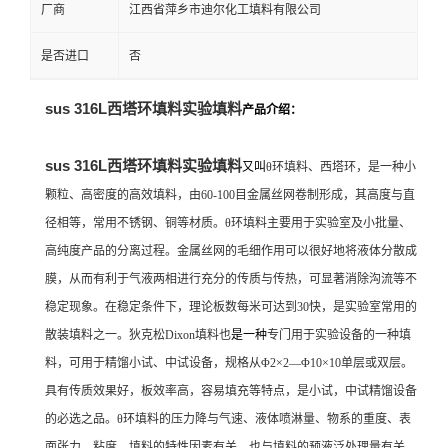
厂商
江西省萍乡市迪尔化工填料有限公司
是否进口
否
sus 316L西塔环填料实验填料
产品介绍：
sus 316L西塔环填料实验填料
又叫
θ环填料、西塔环，是一种小
颗粒、高密度的高效填料，由60-100目金属丝网卷制形成，其高度与直
径相等，常用不锈钢、铜等材质。θ环填料主要用于实验室及小批量、
高纯度产品的分离过程。金属丝网的毛细作用可以很好地将液体分散成
膜，从而有利于气液两相进行充分的传质与传热，可显著消除沟流等不
稳定现象。在稳定条件下，理论板数每米可达到30快，是实验室常用的
散装填料之一。狄克松Dixon填料也
是一种
专门用于实验设备的一种填
料，可用于精馏小试、中试设备，规格从Φ2×2—Φ10×10单层或双层。
具有传质效果好，板效率高，容易填充等特点，是小试，中试精馏设备
的必选之品。θ环填料的压力降与气速、液体喷淋量、物系的重度、表
面张力、粘度、填料的特性因素有关，也与填料的预液泛处理量有关。