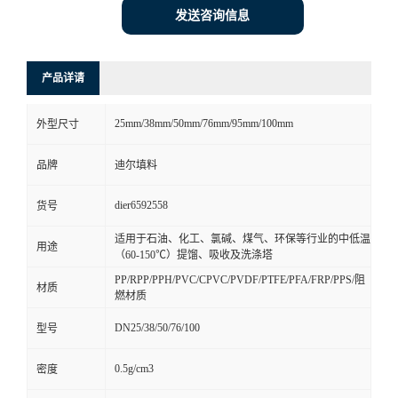
发送咨询信息
产品详请
25mm/38mm/50mm/76mm/95mm/100mm
外型尺寸
品牌
迪尔填料
dier6592558
货号
适用于石油、化工、氯碱、煤气、环保等行业的中低温
用途
（60-150℃）提馏、吸收及洗涤塔
PP/RPP/PPH/PVC/CPVC/PVDF/PTFE/PFA/FRP/PPS/阻
材质
燃材质
DN25/38/50/76/100
型号
0.5g/cm3
密度