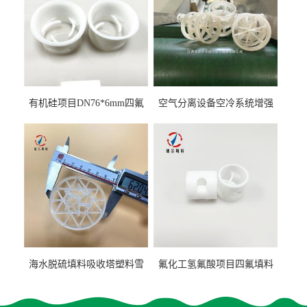
有机硅项目DN76*6mm四氟
空气分离设备空冷系统增强
阶梯环填料
聚丙烯鲍尔环填料
海水脱硫填料吸收塔塑料雪
氟化工氢氟酸项目四氟填料
花环63mm/95mm
鲍尔环拉西环耐高温耐强腐
蚀