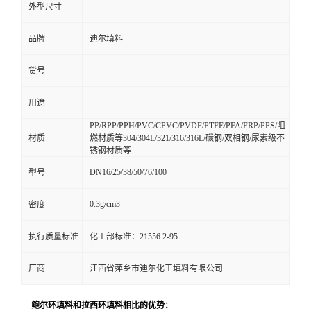
外型尺寸
品牌
迪尔填料
货号
用途
PP/RPP/PPH/PVC/CPVC/PVDF/PTFE/PFA/FRP/PPS/阻
材质
燃材质等304/304L/321/316/316L/碳钢/双相钢/尿素级不
锈钢材质等
DN16/25/38/50/76/100
型号
0.3g/cm3
密度
执行质量标准
化工部标准：21556.2-95
厂商
江西省萍乡市迪尔化工填料有限公司
鲍尔环填料和拉西环填料相比的优势：