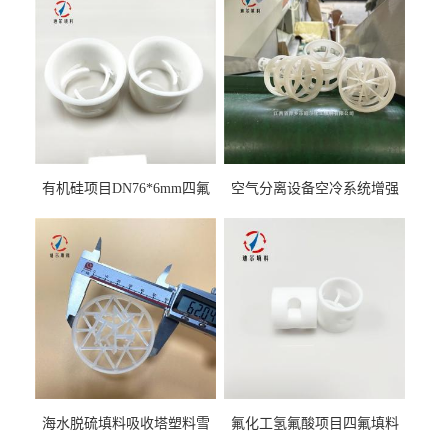
有机硅项目DN76*6mm四氟
空气分离设备空冷系统增强
阶梯环填料
聚丙烯鲍尔环填料
海水脱硫填料吸收塔塑料雪
氟化工氢氟酸项目四氟填料