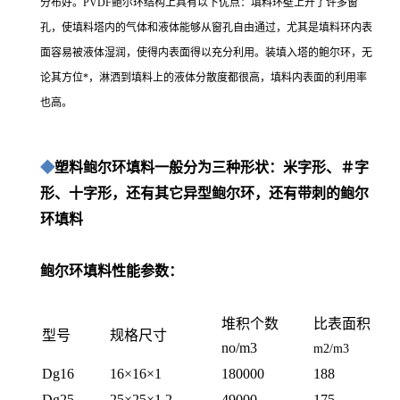
分布好。PVDF鲍尔环结构上具有以下优点：填料环壁上开了许多窗
孔，使填料塔内的气体和液体能够从窗孔自由通过，尤其是填料环内表
面容易被液体湿润，使得内表面得以充
分利用。装填入塔的鲍尔环，无
论其方位*，淋洒到填料上的液体分散度都很高，填料内表面的利用率
也高。
◆
塑料鲍尔环填料一般分为三种形状：米字形、＃字
形、十字形，还有其它异型鲍尔环，还有带刺的鲍尔
环填料
鲍尔环填料性能参数：
堆积个数
比表面积
型号
规格尺寸
no/m3
m2/m3
Dg16
16×16×1
180000
188
Dg25
25×25×1.2
49000
175