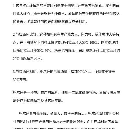
1.它与拉西环填料的主要区别是在于侧壁上开有长方形窗孔，窗孔的窗
叶弯入环心，由于环壁开孔使得气、液体的分布性能较拉西环得到较大
的改善，尤其是环的内表面积能够得以充分利用。
2.与拉西环比较，这种填料具有生产能力大、阻力强、操作弹性大等特
点，在一般情况下同样压降时处理可拉西环大50%-100%，同样处理时
压降比拉西环小50%-70%，塔高也有降压，采用鲍尔环可以比拉西环约
20%-40%填料容积。
3.
与拉西环相比，鲍尔环的气体通量可增加50%以上，传质效率提高
30%左右。
鲍尔环是一种应用较广的填料，适用于二氧化碳脱气塔、臭氧接触反应
塔等作为接触填料及其它反应塔。
鲍尔环具有低压降，通量大，效率高的特点。鲍尔环填料较同类尺
寸的PALL环具有更低的压降及更高的传质效率，而且在填料层内液体