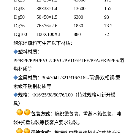
Dg38
38×38×1.4
13600
155
Dg50
50×50×1.5
6300
93
Dg76
76×76×2.6
1830
73.2
Dg100
100X100X3
880
72
鲍尔环填料可生产以下材质：
◆
塑料材质：
PP/RPP/PPH/PVC/CPVC/PVDF/PTFE/PFA/FRP/PPS/阻
燃材质等
◆
金属材质：304/304L/321/316/316L/碳钢/双相钢/尿
素级不锈钢材质等
◆
规格：Φ16/25/38/50/76/100（特殊规格可新开模
具）
包装方式
：
编织袋包装，熏蒸木箱包装，吨
袋+托盘包装等按客户要求包装。
运输方式：
根据客户数量选择小件的物流运