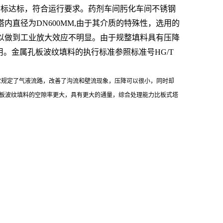
指标达标，符合运行要求。药剂车间肟化车间不锈钢
内直径为DN600MM,由于其介质的特殊性，选用的
以做到工业放大效应不明显。由于规整填料具有压降
。金属孔板波纹填料的执行标准参照标准号HG/T
。它规定了气液流路，改善了沟流和壁流现象，压降可以很小，同时却
孔板波纹填料的空隙率更大，具有更大的通量，综合处理能力比板式塔