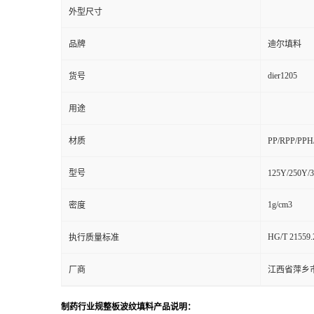
外型尺寸
品牌
迪尔填料
dier1205
货号
用途
材质
PP/RPP/PP
型号
125Y/250Y/
1g/cm3
密度
HG/T 21559.
执行质量标准
厂商
江西省萍乡
制药行业规整板波纹填料产品说明：