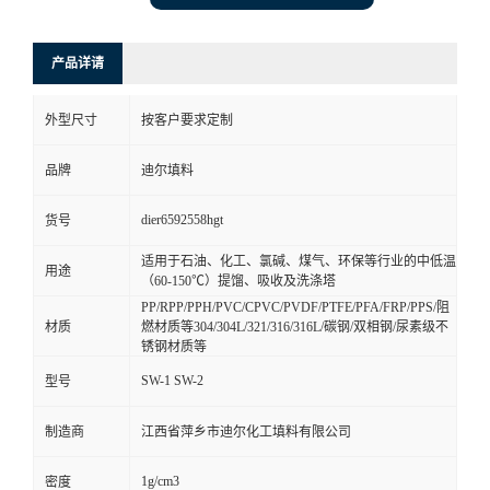
产品详请
外型尺寸
按客户要求定制
品牌
迪尔填料
dier6592558hgt
货号
适用于石油、化工、氯碱、煤气、环保等行业的中低温
用途
（60-150℃）提馏、吸收及洗涤塔
PP/RPP/PPH/PVC/CPVC/PVDF/PTFE/PFA/FRP/PPS/阻
材质
燃材质等304/304L/321/316/316L/碳钢/双相钢/尿素级不
锈钢材质等
SW-1 SW-2
型号
制造商
江西省萍乡市迪尔化工填料有限公司
1g/cm3
密度