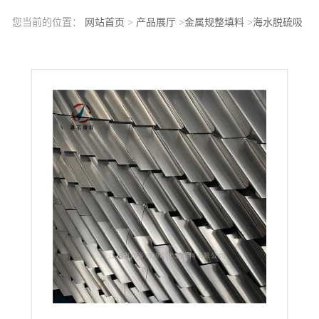
您当前的位置：
网站首页
>
产品展厅
>
金属规整填料
>
海水脱硫吸
收塔填料2205材质M64Y波纹板塔盘