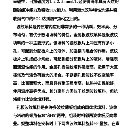
呈碱性，自然碱度为1. 2-2. 5mmol/L.这使得海水具有天然的
酸碱缓冲能力及吸收SO2能力。利用海水这种特性洗涤并吸
收烟气中的SO2,达到烟气净化之目的。
波纹填料是传质塔内应用非常多的一种填料，效率高、分
布均匀，有优于散堆填料的特性。金属板波纹填料是板波纹
填料的一种主要形式。该填料的波纹板片上冲压有许多小
孔，可起到分配板片上的液体、加强横向混合的作用。波纹
板片上乳成细小沟纹，可起到细分配板片上的液体、增强表
面润湿性能的作用。金属孔板波纹填料强度高，适用于大直
径塔及气液负荷较大的场合。不锈钢孔板波纹不仅空隙率
高，比表面积大，而且具有耐压强度高，抗热冲击性能好，
使用温度高等优点。其分离能力类似于丝网波纹填料，但抗
堵能力比波纹填料强。
孔板波纹填料是由许多波纹薄板组成的圆盘状填料，波纹
与塔轴的倾角有30°和45°两种，组装时相邻两波纹板反向靠
叠。规整填料在安装时上下两盘波纹填料旋转90°叠放。在直