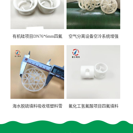
有机硅项目DN76*6mm四氟
空气分离设备空冷系统增强
阶梯环填料
聚丙烯鲍尔环填料
海水脱硫填料吸收塔塑料雪
氟化工氢氟酸项目四氟填料
花环63mm/95mm
鲍尔环拉西环耐高温耐强腐
蚀