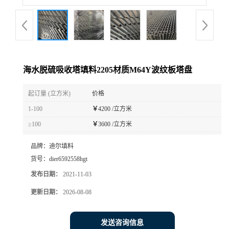
海水脱硫吸收塔填料2205材质M64Y波纹板塔盘
起订量 (立方米)
价格
1-100
￥
4200 /立方米
≥100
￥
3600 /立方米
品牌：
迪尔填料
货号：
dier6592558hgt
发布日期：
2021-11-03
更新日期：
2026-08-08
发送咨询信息