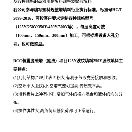
及各种规格的高效规整填料规整波纹板填料。
我公司参与编写塑料规整塔填料行业执行标准，标准号HG∕T
5099-2016，可按客户要求定制各种规格型号
（125Y/250Y/350Y/450Y/500Y等），每层高度可按
（100mm、150mm、200mm）加工，可根据塔设备人孔分
块
，也可做整盘。
DCC装置脱硫塔（氨法）项目125Y波纹填料250Y波纹填料
主
要特点：
(1)几何结构合理,比表面积大,有利于气液充分接触和吸收。
(2)空隙率大,阻力小,空塔气速可提高,传质效率高。
(3)填料板片上冲有小孔,增加气体的横向混合和液体的均匀分
布。
(4)操作弹性大,高负荷及低负荷都可正常运行。