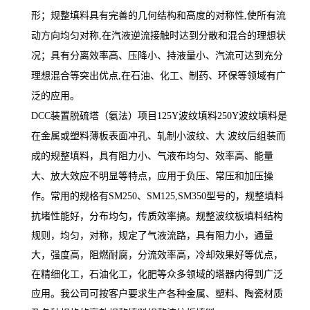
形；规整填料具有完善的几何结构和高度的对称性,使所有流
动方向均匀对称,在汽液逆流接触时达到分散和混合的理想状
况；具有分离效率高、压降小、持液量小、汽流可达到充分
理想混合等突出优点,在石油、化工、制药、环保等领域有广
泛的应用。
DCC装置脱硫塔（氨法）项目125Y波纹填料250Y波纹填料
是
在金属或塑料薄板表面
冲
孔、轧制小波纹、大 波纹后组装而
成的规整填料，具有阻力小、气液布
均匀、效率高、能量
大、放大效应不明显等特点，应用于负压、常压和加压操
作
。
常用的规格有SM250、SM125,SM350型号的，规整填料
抗堵性能好，分布均匀，传质效率搞。
规整波纹板填料结构
规则，均匀，对称，规定了气液流路，具有阻力小，通量
大，
强度高，阻燃耐腐，
分流效率高，
冷却效果好
等优点，
在精细化工，石油化工，化肥等众多领域的塔器内得到广泛
应用。我公司可按客户要求生产各种金属、塑料、陶瓷材质