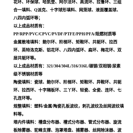
花环、环保球、哈凯登、阿尔法环、高流环、拉鲁环、三组
合一填料、Q派克、十字球形填料、网笼球、液面覆盖球、
八四内弧环等；
以上成品材质有：
PP/RPP/PVC/CPVC/PVDF/PTFE/PPH/PFA/阻燃材质等
金属散堆填料：鲍尔环、阶梯环、矩鞍环、共轭环、拉西
环、英特洛克斯、铝花环、八四内弧环、扁环、梅花环、双
层共轭环等。
以上成品材质有：321/304/304L/316/316L/碳钢/双相钢/尿素
级不锈钢材质等
陶瓷填料：瓷球、鲍尔环、阶梯环、矩鞍环、异鞍环、共轭
环、拉西环、十字隔板环、三丫环、轻瓷、全瓷、连环、七
孔连环等。
规整填料：塑料/金属/陶瓷孔板波纹，刺孔波纹及丝网波纹填
料等。
塔内件填料：槽盘分布器、槽式分布器、管式分布器、旋流
板除雾器、驼峰支撑、泡罩塔盘、捕雾器、丝网除沫器、波