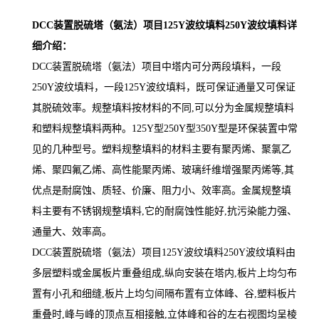
DCC装置脱硫塔（氨法）项目125Y波纹填料250Y波纹填料详
细介绍：
DCC装置脱硫塔（氨法）项目中塔内可分两段填料，一段
250Y波纹填料，一段125Y波纹填料，既可保证通量又可保证
其脱硫效率。规整填料按材料的不同,可以分为金属规整填料
和塑料规整填料两种。
125Y型250Y型350Y型是环保装置中常
见的几种型号。
塑料规整填料的材料主要有聚丙烯、聚氯乙
烯、聚四氟乙烯、高性能聚丙烯、玻璃纤维增强聚丙烯等,其
优点是耐腐蚀、质轻、价廉、阻力小、效率高。
金属规整填
料主要有不锈钢规整填料,它的耐腐蚀性能好,抗污染能力强、
通量大、效率高。
DCC装置脱硫塔（氨法）项目125Y波纹填料250Y波纹填料
由
多层塑料或金属板片重叠组成,纵向安装在塔内,板片上均匀布
置有小孔和细缝,板片上均匀间隔布置有立体峰、谷,塑料板片
重叠时,峰与峰的顶点互相接触,立体峰和谷的左右视图均呈棱