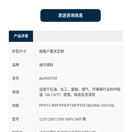
发送咨询信息
产品详请
外型尺寸
按客户要求定制
品牌
迪尔填料
dier6592558
货号
适用于石油、化工、氯碱、煤气、环保等行业的中低
用途
温（60-150℃）提馏、吸收及洗涤塔
PP/PVC/RPP/PPH/PVDF/PTFE/304/304L/316/316L
材质
型号
125Y/250Y/350Y/450Y/500Y等