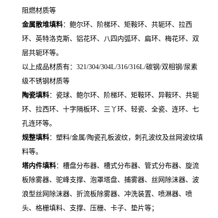
阻燃材质等
金属散堆填料
：鲍尔环、阶梯环、矩鞍环、共轭环、拉西
环、英特洛克斯、铝花环、八四内弧环、扁环、梅花环、双
层共轭环等。
以上成品材质有：321/304/304L/316/316L/碳钢/双相钢/尿素
级不锈钢材质等
陶瓷填料
：瓷球、鲍尔环、阶梯环、矩鞍环、异鞍环、共轭
环、拉西环、十字隔板环、三丫环、轻瓷、全瓷、连环、七
孔连环等。
规整填料
：塑料/金属/陶瓷孔板波纹，刺孔波纹及丝网波纹填
料等。
塔内件填料
：槽盘分布器、槽式分布器、管式分布器、旋流
板除雾器、驼峰支撑、泡罩塔盘、捕雾器、丝网除沫器、波
浪型丝网除沫器、折流板除雾器、冲洗装置、喷淋器、喷
头、格栅填料、支撑、压栅、卡子、垫片等；