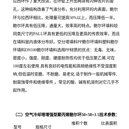
拉西环作了重大改进，在环壁上开出两排有内伸舌片的窗
孔，这种结构改善了气液分布，充分利用环的内表面，鲍尔
环与拉西环相比，处理量可提高50%以上，而压降低一半。
鲍尔环具有低压降，通量大，效率高的特点。鲍尔环填料较
同类尺寸的PALL环具有更低的压降及更高的传质效率，而且
在填料层内液体分布好。空分塔填料PP鲍尔环填料塑料鲍尔
环填料DN100鲍尔环填料
选用PP材质的优点：
无毒、无味，
密度小，强度、刚度、硬度耐热性均优于低压聚乙烯,可在
100度左右使用.具有良好的电性能和高频绝缘性不受湿度影
响,但低温时变脆、不耐磨、易老化.适于制作一般机械零件,
耐腐蚀零件和绝缘零件 。常见的酸、碱有机溶剂对它几乎不
起作用。
（二）
空气冷却塔增强型聚丙烯鲍尔环50×50×1.5
技术参数：
堆积个数
比表面积
型号
规格尺寸