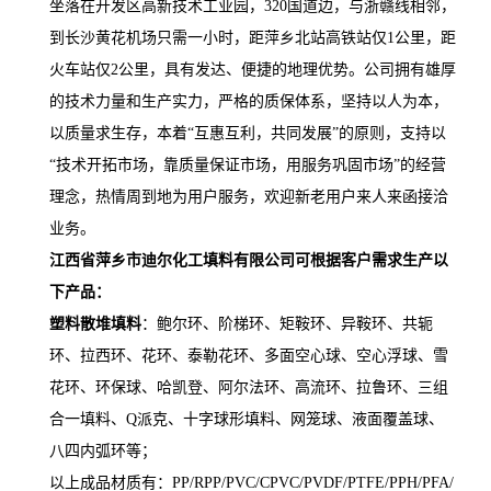
坐落在开发区高新技术工业园，320国道边，与浙赣线相邻，
到长沙黄花机场只需一小时，距萍乡北站高铁站仅1公里，距
火车站仅2公里，具有发达、便捷的地理优势。公司拥有雄厚
的技术力量和生产实力，严格的质保体系，坚持以人为本，
以质量求生存，本着“互惠互利，共同发展”的原则，支持以
“技术开拓市场，靠质量保证市场，用服务巩固市场”的经营
理念，热情周到地为用户服务，欢迎新老用户来人来函接洽
业务。
江西省萍乡市迪尔化工填料有限公司可根据客户需求生产
以
下产品
：
塑料散堆填料
：鲍尔环、阶梯环、矩鞍环、异鞍环、共轭
环、拉西环、花环、泰勒花环、多面空心球、空心浮球、雪
花环、环保球、哈凯登、阿尔法环、高流环、拉鲁环、三组
合一填料、Q派克、十字球形填料、网笼球、液面覆盖球、
八四内弧环等；
以上成品材质有：PP/RPP/PVC/CPVC/PVDF/PTFE/PPH/PFA/