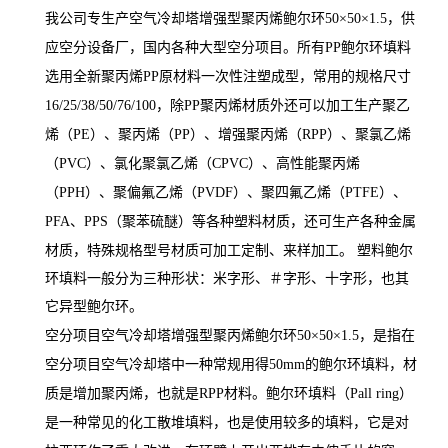
我公司专生产
空气冷却塔增强型聚丙烯鲍尔环50×50×1.5
，供
应空分设备厂，国内各种大型空分项目。所有PP鲍尔环填料
选用全新聚丙烯PP原材料一次性注塑成型，常用的规格尺寸
16/25/38/50/76/100，除PP聚丙烯材质外还可以加工生产聚乙
烯（PE）、聚丙烯（PP）、增强聚丙烯（RPP）、聚氯乙烯
（PVC）、氯化聚氯乙烯（CPVC）、高性能聚丙烯
（PPH）、聚偏氟乙烯（PVDF）、聚四氟乙烯（PTFE）、
PFA、PPS（聚苯硫醚）等各种塑料材质，还可生产各种金属
材质，特殊规格型号材质可加工定制、来样加工。
塑料鲍尔
环填料一般分为三种形状：米字形、＃字形、十字形，也其
它异型鲍尔环。
空分项目
空气冷却塔增强型聚丙烯鲍尔环50×50×1.5
，是指在
空分项目空气冷却塔中一种常规用得50mm的鲍尔环填料，材
质是增加聚丙烯，也就是RPP材料。
鲍尔环填料（Pall ring）
是一种常见的化工散堆填料，也是使用较多的填料，它是对