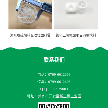
海水脱硫填料吸收塔塑料雪
氟化工氢氟酸项目四氟填料
花环63mm/95mm
鲍尔环拉西环耐高温耐强腐
蚀
联系我们
电话：0799-6612339
传真：0799-6612408
Q
Q：526939083
地址：萍乡市开发区新三板工业园