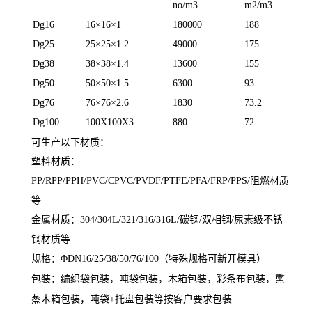
no/m3
m2/m3
Dg16
16×16×1
180000
188
Dg25
25×25×1.2
49000
175
Dg38
38×38×1.4
13600
155
Dg50
50×50×1.5
6300
93
Dg76
76×76×2.6
1830
73.2
Dg100
100X100X3
880
72
可生产以下材质：
塑料材质：
PP/RPP/PPH/PVC/CPVC/PVDF/PTFE/PFA/FRP/PPS/阻燃材质
等
金属材质：304/304L/321/316/316L/碳钢/双相钢/尿素级不锈
钢材质等
规格：ΦDN16/25/38/50/76/100（特殊规格可新开模具）
包装：编织袋包装，吨袋包装，木箱包装，彩条布包装，熏
蒸木箱包装，吨袋+托盘包装等按客户要求包装