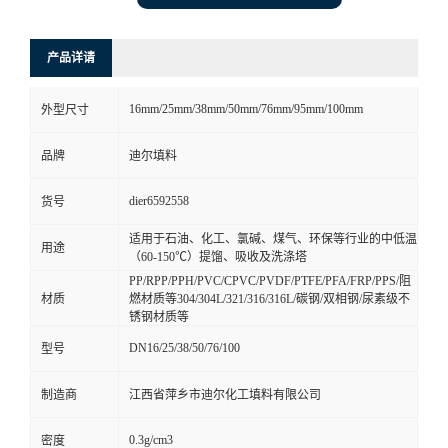
产品详请
16mm/25mm/38mm/50mm/76mm/95mm/100mm
外型尺寸
品牌
迪尔填料
dier6592558
货号
适用于石油、化工、氯碱、煤气、环保等行业的中低温
用途
（60-150℃）提馏、吸收及洗涤塔
PP/RPP/PPH/PVC/CPVC/PVDF/PTFE/PFA/FRP/PPS/阻
材质
燃材质等304/304L/321/316/316L/碳钢/双相钢/尿素级不
锈钢材质等
DN16/25/38/50/76/100
型号
制造商
江西省萍乡市迪尔化工填料有限公司
0.3g/cm3
密度