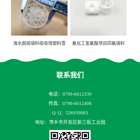
海水脱硫填料吸收塔塑料雪
氟化工氢氟酸项目四氟填料
花环63mm/95mm
鲍尔环拉西环耐高温耐强腐
蚀
联系我们
电话：0799-6612339
传真：0799-6612408
Q
Q：526939083
地址：萍乡市开发区新三板工业园