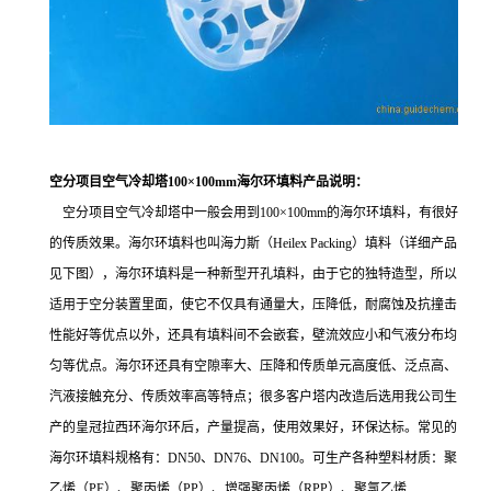
空分项目空气冷却塔100×100mm海尔环填料产品说明：
空分项目空气冷却塔中一般会用到100×100mm的海尔环填料，有很好
的传质效果。海尔环填料也叫海力斯（Heilex Packing）填料（详细产品
见下图），海尔环填料是一种新型开孔填料，由于它的独特造型，所以
适用于空分装置里面，使它不仅具有通量大，压降低，耐腐蚀及抗撞击
性能好等优点以外，还具有填料间不会嵌套，壁流效应小和气液分布均
匀等优点。海尔环还具有空隙率大、压降和传质单元高度低、泛点高、
汽液接触充分、传质效率高等特点；很多客户塔内改造后选用我公司生
产的皇冠拉西环海尔环后，产量提高，使用效果好，环保达标。常见的
海尔环填料规格有：DN50、DN76、DN100。可生产各种塑料材质：聚
乙烯（PE）、聚丙烯（PP）、增强聚丙烯（RPP）、聚氯乙烯