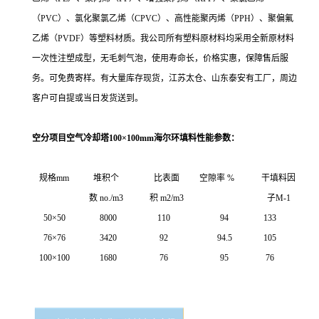
（PVC）、氯化聚氯乙烯（CPVC）
、高性能聚丙烯（PPH）、聚偏氟
乙烯（PVDF）等塑料材质。我公司所有塑料原材料均采用全新原材料
一次性注塑成型，无毛刺气泡，使用寿命长，价格实惠，保障售后服
务。可免费寄样。有大量库存现货，江苏太仓、山东泰安有工厂，周边
客户可自提或当日发货送到。
空分项目空气冷却塔100×100mm海尔环填料
性能参数：
规格mm
堆积个
比表面
空隙率 %
干填料因
数 no./m3
积 m2/m3
子M-1
50×50
8000
110
94
133
76×76
3420
92
94.5
105
100×100
1680
76
95
76