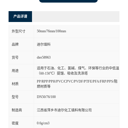
产品详请
50mm/76mm/100mm
外型尺寸
品牌
迪尔填料
dier58963
货号
适用于石油、化工、氯碱、煤气、环保等行业的中低温
用途
（60-150℃）提馏、吸收及洗涤塔
PP/RPP/PPH/PVC/CPVC/PVDF/PTFE/PFA/FRP/PPS/阻
材质
燃材质等
DN50/76/100
型号
制造商
江西省萍乡市迪尔化工填料有限公司
0.6g/cm3
密度