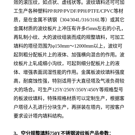
效的滚压纹，如点状、虚线状等。波纹填料还可可加
工生产各种塑料PP/RPP/PVDF/PPH/PTFE/CPVC等材
质，是在金属不锈钢（304/304L/316/316L等）或其它
金属材质的波纹板片上冲压有许多f5mm左右的小孔，
再轧制小纹、大的波纹组装而成的规整填料，可加工
填料的塔径范围为φ150mm～12000mm以上，波纹可
起到粗分配板片上的液体、加强横向混合的作用。波
纹板片上轧成细小沟纹，可起到细分配板片上的液
体、增强表面润湿性能的作用。金属板波纹填料强度
高，耐腐蚀性强，特别适用于大直径塔及气液负荷较
大的场合。可生产125Y/250Y/350Y/450Y等规格型号
的板波纹填料，特殊规格材质可以定制生产，根据客
户塔径人孔进行分块生产，再拼装在塔内，可按客户
要求设计塔内填料结构。
3、
空分规整填料750Y不锈钢波纹板
产品参数：