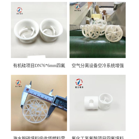
有机硅项目DN76*6mm四氟
空气分离设备空冷系统增强
阶梯环填料
聚丙烯鲍尔环填料
海水脱硫填料吸收塔塑料雪
氟化工氢氟酸项目四氟填料