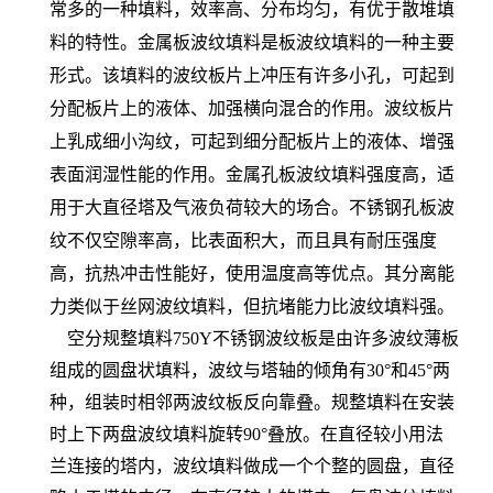
常多的一种填料，效率高、分布均匀，有优于散堆填
料的特性。金属板波纹填料是板波纹填料的一种主要
形式。该填料的波纹板片上冲压有许多小孔，可起到
分配板片上的液体、加强横向混合的作用。波纹板片
上乳成细小沟纹，可起到细分配板片上的液体、增强
表面润湿性能的作用。金属孔板波纹填料强度高，适
用于大直径塔及气液负荷较大的场合。不锈钢孔板波
纹不仅空隙率高，比表面积大，而且具有耐压强度
高，抗热冲击性能好，使用温度高等优点。其分离能
力类似于丝网波纹填料，但抗堵能力比波纹填料强。
空分规整填料750Y不锈钢波纹板
是由许多波纹薄板
组成的圆盘状填料，波纹与塔轴的倾角有30°和45°两
种，组装时相邻两波纹板反向靠叠。规整填料在安装
时上下两盘波纹填料旋转90°叠放。在直径较小用法
兰连接的塔内，波纹填料做成一个个整的圆盘，直径