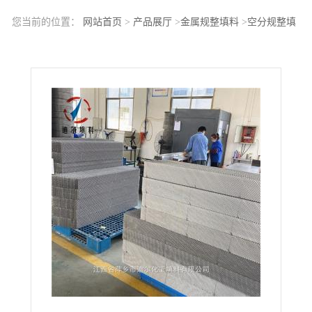
您当前的位置：
网站首页
>
产品展厅
>
金属规整填料
>
空分规整填
料750Y不锈钢波纹板