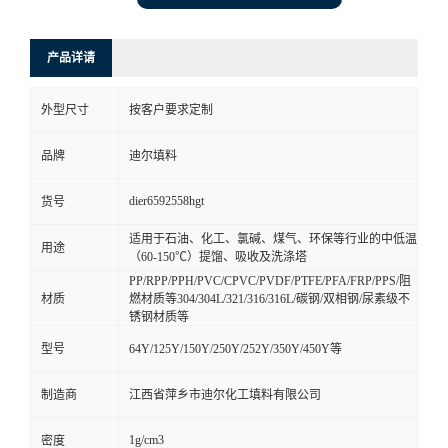
产品详请
外型尺寸
按客户要求定制
品牌
迪尔填料
dier6592558hgt
货号
适用于石油、化工、氯碱、煤气、环保等行业的中低温
用途
（60-150℃）提馏、吸收及洗涤塔
PP/RPP/PPH/PVC/CPVC/PVDF/PTFE/PFA/FRP/PPS/阻
材质
燃材质等304/304L/321/316/316L/碳钢/双相钢/尿素级不
锈钢材质等
型号
64Y/125Y/150Y/250Y/252Y/350Y/450Y等
制造商
江西省萍乡市迪尔化工填料有限公司
1g/cm3
密度