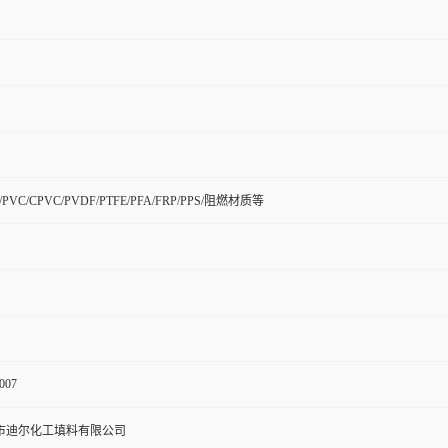
H/PVC/CPVC/PVDF/PTFE/PFA/FRP/PPS/阻燃材质等
007
市迪尔化工填料有限公司