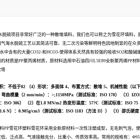
海水脱硫项目非常好广泛的一种散堆填料，我们也可以称之为雪花环填料，
烟气海水脱硫工艺以其简洁可靠、无二次污染等鮮明特色因地制宜的在众
水中含有的大量CO32-和HCO3-使得体系天然具有较强的吸收SO2和
材质是PP聚丙烯材质，原材料选用中石油四川L5E89全新聚丙烯PP材
收塔
表面积：不低于82 （4）形状：多面体 4、布置方式：散堆 5、机械性能（以
（2）弯曲模量（2 mm/min）：>;1150MPa（测试标准：ISO 178） （3）I
：ISO 306） （2）在1.8 MN/m2 热变形温度：57?C（测试标准：ISO
/21.6 N）：0.905g/cm3（测试标准：ISO 1183（方法 D）） （3）邵氏硬度 
填料PP雪花环塑料雪花环采用全新原材料一次性注塑成型，无毛刺气泡，
度低、泛点高、气液接触充分、比重小、传质效率高。常用的规格有：
Φ9