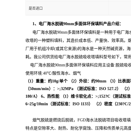
是否进口
1、电厂海水脱硫90mm多面体环保填料产品介绍：
电厂海水脱硫90mm多面体环保填料是一种用于电厂
收塔的一种塑料填料，其造价成本低、产量快、效率高。
厂用于机组冷却(或其它来源)的海水是ー种天然碱资源，海
耗。我公司供货给电厂海水脱硫吸收塔填料型号如下，常用的
电厂海水脱硫90mm多面体环保填料应用
主设备
:
脱硫吸
使用环境
:40℃/
酸性海水、烟气
（1）重量：约10g/单个 （2）外径：约90mm （3）比
（50mm/min）：>;32MPa （测试标准：ISO 527.2） 
180/A） 6、热性能 （1）维卡软化点：>;152?C（测试标准
6~25g/10min（测试标准：ISO 1133） （2）密度（230?C
烟气脱硫是燃烧后脱硫，FGD海水法脱硫项目吸收塔
特点是空隙率大、耐热、耐化学腐蚀、压降和传质单元高