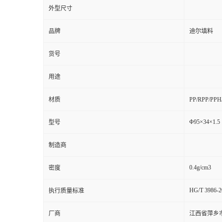
外型尺寸
品牌
迪尔填料
货号
用途
材质
PP/RPP/PP
Φ95×34×1.5
型号
制造商
0.4g/cm3
密度
HG/T 3986-2
执行质量标准
厂商
江西省萍乡