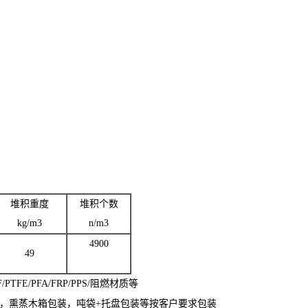
堆积重度
堆积个数
kg/m3
n/m3
4900
49
PTFE/PFA/FRP/PPS/阻燃材质等
，
熏蒸木箱包装，吨袋
+
托盘包装等按客户要求包装