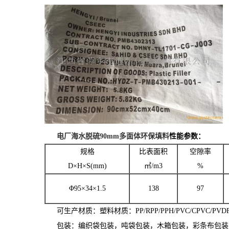
电厂海水脱硫90mm多面体环保填料
性能参数：
规格
比表面积
空隙率
D×H×S(mm)
㎡/m3
%
Φ95×34×1.5
138
97
可生产材质：塑料材质：PP/RPP/PPH/PVC/CPVC/PVDF/
包装：编织袋包装，吨袋包装，木箱包装，彩条布包装