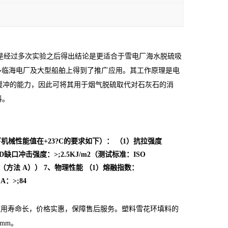
是经过多次实验之后得出结论是更适合于雪电厂海水脱硫吸
多临海电厂及大型船舶上得到了推广应用。其工作原理是电
酸碱缓冲的能力，因此可将其用于烟气脱硫取代对石灰石的消
料。
下机械性能值在+23?C的要求如下）： （1）抗拉强度
ZOD缺口冲击强度：>;2.5KJ/m2（测试标准：ISO
 75 （方法 A）） 7、物理性能 （1）熔融指数：
A：>;84
使用寿命长，价格实惠，保障售后服务。塑料雪花环填料的
5mm。