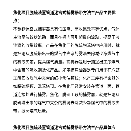
焦化项目脱硫装置管道迷宫式捕雾器带方法兰
产
品主要优
点：
不锈钢迷宫式捕雾器具有低压降、高收集效率等优点，气体
主流呈波纹状流动，而且在槽内可引起反向流动，提高了液
油滴的收集效率。产品在焦化厂的脱硫脱苯塔中应用时，就
是把刚从脱硫塔出来的煤气中夹杂的雾滴去除减少净煤气中
的雾液夹带，提高煤气质量。捕雾器是用于捕捉出工序煤气
中含带的吸收剂及化产品。如电捕焦油器是专门用于在冷鼓
工段回收煤气中夹带的细小焦油颗粒；化产工序有捕雾器的
如脱硫塔顶、洗苯塔顶。在焦化厂经常安装在管道上面，管
道连接处进行捕雾。焦化厂脱硫工段的捕雾器，就是把刚从
脱硫塔出来的煤气中夹杂的雾滴去除减少净煤气中的雾液夹
带，提高煤气质量。
焦化项目脱硫装置管道迷宫式捕雾器带方法兰
产
品
具体应