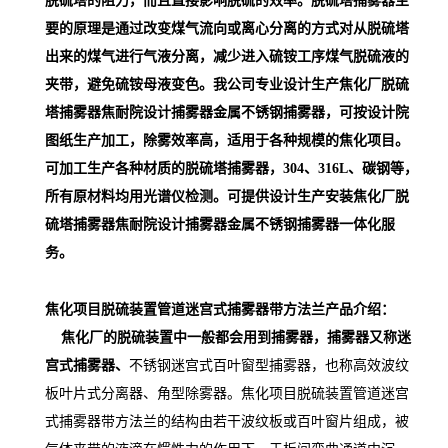
脱硫塔的阻力，而且直接影响脱硫的效率。脱硫塔捕雾器主
要的原理是通过改变煤气流向或离心分离的方式对从脱硫塔
出来的煤气进行气液分离，减少进入硫铵工序煤气脱硫液的
夹带，避免硫铵母液变色。
我公司专业设计生产焦化厂脱硫
塔捕雾器焦耐院设计捕雾器金属不锈钢捕雾器，可按设计院
图纸生产加工，除雾效率高，适用于各种规模的焦化项目。
可加工生产各种材质的脱硫塔捕雾器，304、316L、碳钢等，
所有原材料均用光谱仪检测。可提供设计生产安装焦化厂脱
硫塔捕雾器焦耐院设计捕雾器金属不锈钢捕雾器一体化服
务。
焦化项目脱硫装置管道迷宫式捕雾器带方法兰
产品介绍：
焦化厂的脱硫装置中一般都会用到捕雾器，捕雾器又称迷
宫式捕雾器、
不锈钢迷宫式百叶窗型捕雾器，也称高效波纹
板叶片式分离器、角型除雾器。
焦化项目脱硫装置管道迷宫
式捕雾器带方法兰
的结构由若干波纹板或百叶窗片组成，被