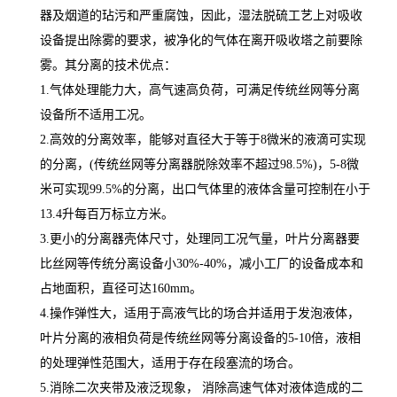
器及烟道的玷污和严重腐蚀，因此，湿法脱硫工艺上对吸收
设备提出除雾的要求，被净化的气体在离开吸收塔之前要除
雾。其分离的技术优点：
1.气体处理能力大，高气速高负荷，可满足传统丝网等分离
设备所不适用工况。
2.高效的分离效率，能够对直径大于等于8微米的液滴可实现
的分离，(传统丝网等分离器脱除效率不超过98.5%)，5-8微
米可实现99.5%的分离，出口气体里的液体含量可控制在小于
13.4升每百万标立方米。
3.更小的分离器壳体尺寸，处理同工况气量，叶片分离器要
比丝网等传统分离设备小30%-40%，减小工厂的设备成本和
占地面积，直径可达160mm。
4.操作弹性大，适用于高液气比的场合并适用于发泡液体，
叶片分离的液相负荷是传统丝网等分离设备的5-10倍，液相
的处理弹性范围大，适用于存在段塞流的场合。
5.消除二次夹带及液泛现象， 消除高速气体对液体造成的二