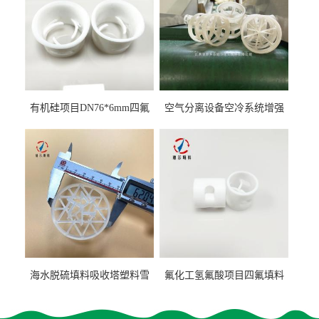
有机硅项目DN76*6mm四氟
空气分离设备空冷系统增强
阶梯环填料
聚丙烯鲍尔环填料
海水脱硫填料吸收塔塑料雪
氟化工氢氟酸项目四氟填料
花环63mm/95mm
鲍尔环拉西环耐高温耐强腐
蚀