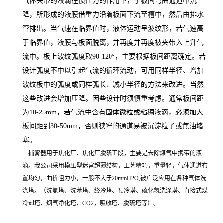
气体夹
带的液滴在惯性力的作用下，于板间弯曲通道中沉
降，所形成的液膜借重力沿着板面下流至槽中，然后由排水
管排出。当气速在临界值时，液体运动呈波纹形，若气速高
于临界值，液膜与板面脱离，并再度并再度被夹带入上升气
流中。板上波纹弧度取90-120°，主要根据板间距离确定。若
设计弧度不中以引起气流的循环流动，可用同样半径、增加
波纹板中的弧度或同样弧长、减小半径的方法来改进。当然
这些改进会增加压降。因些设计时须慎重考虑。通常板间距
为10-25mm，若气流中含有固体微粒或粘稠液滴，必须加大
板间距到30-50mm，否则狭窄的通道易被沉淀粒子或焦油堵
塞。
捕雾器用于焦化厂、焦化厂脱硫工段，主要是去除煤气中携带的液
滴。我公司采用模压型迷宫超薄结构，工艺精巧，重量轻，气体通道布
置均匀，曲折阻力小，一般不大于20mmH2O,被广泛应用在各种气体洗
涤塔。（洗氨塔、洗苯塔、终冷塔、预冷塔、硫化氢洗涤塔、直接式煤
冷却塔、烟气净化塔、CO2，吸收塔、脱硫塔等）。