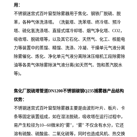
用：
不锈钢迷宫式百叶窗型除雾器用于焦化、钢铁厂脱硫、脱
苯，各种气体洗涤塔。（洗氨塔、洗苯塔、终冷塔、预冷
塔、硫化氢洗涤塔、直接式煤冷却塔、烟气净化塔、CO2，
吸收塔、脱硫塔等，以及其它
石化、天然气、化工、核能电
力等装置中的蒸馏、精馏、洗涤、冷凝、干燥单元气液分离
除雾催化、炼化、净化单元气液分离除沫压缩机工段除雾除
油等各类气体除雾除沫气液分离(如天然气、饱和蒸汽脱水
等)。
焦化厂脱硫塔管道DN1200不锈钢碳钢Q235捕雾器
产品结构
优势：
不锈钢迷宫式百叶窗型除雾器
主要是由波形叶片、板片、卡
条等固定装置组成，如在湿法脱硫，吸收塔在运行过程中，
易产生粒径为10--60微米的“雾”，“雾” 不仅含有水分，它还
溶有硫酸、硫酸盐、二氧化硫等，同时也造成风机、热交换