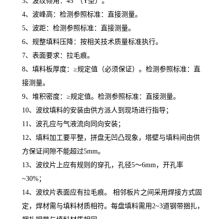
3、波纹倾角：45°（Y型）。
4、波峰高：检测参照标准：直接测量。
5、波距：检测参照标准：直接测量。
6、规整填料压降：按相关技术质量标准执行。
7、表面要求：拉毛痕。
8、填料板厚度：≥规定值（必须保证）。检测参照标准：直
接测量。
9、堆积密度：≥规定值。检测参照标准：直接测量。
10、波纹填料的安装由供方派人到现场进行指导；
11、波孔应与气液流向同向安装；
12、填料加工要平整，拼盘无凹凸现象，塔壁与填料间由供
方保证间隙不能超过5mm。
13、波纹片上应有规则的穿孔，孔径5～6mm，开孔率
~30%；
14、波纹片表面应有拉毛痕。 相邻板片之间采用焊接方式固
定，焊材需与填料材质相符。每盘填料需用2~3道钢带捆扎，