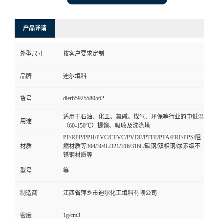
产品详请
外型尺寸
按客户要求定制
品牌
迪尔填料
dier65925580562
货号
适用于石油、化工、氯碱、煤气、环保等行业的中低温
用途
（60-150℃）提馏、吸收及洗涤塔
PP/RPP/PPH/PVC/CPVC/PVDF/PTFE/PFA/FRP/PPS/阻
材质
燃材质等304/304L/321/316/316L/碳钢/双相钢/尿素级不
锈钢材质等
型号
等
制造商
江西省萍乡市迪尔化工填料有限公司
1g/cm3
密度