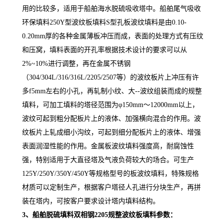
用的比较多，适
用于船舶海水脱硫吸收塔中。船舶尾气吸收
环保填料250Y型波纹板填料S型孔板波纹填料是由0.10-
0.20mm厚的各种金属薄板冲压而成，表面的处理方式有压纹
和压窝，填料表面的开孔率根据技术设计的要求可以从
2%~10%进行调整，再在金属不锈钢
（304/304L/316/316L/2205/2507等）的波纹板片上冲压有许
多f5mm左右的小孔，再轧制小纹、大--波纹组装而成的规整
填料，可加工填料的塔径范围为φ150mm～12000mm以上，
波纹可起到粗分配板片上的液体、加强横向混合的作用。波
纹板片上轧成细小沟纹，可起到细分配板片上的液体、增强
表面润湿性能的作用。金属板波纹填料强度高，耐腐蚀性
强，特别适用于大直径塔及气液负荷较大的场合。可生产
125Y/250Y/350Y/450Y等规格型号的板波纹填料，特殊规格
材质可以定制生产，根据客户塔径人孔进行分块生产，再拼
装在塔内，可按客户要求设计塔内填料结构。
3、
船舶脱硫填料双相钢2205规整波纹板
填料参数：