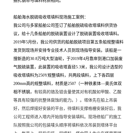
捆扎钢带与填料材质相同。
船舶海水脱硫吸收塔填料现场施工案例：
我公司与多家船舶公司签订了船舶脱硫吸收塔填料供货协
议，给十几条船舶的脱硫装置设计了脱硫装置吸收塔填料。
2019年5月份，我公司供货的船舶脱硫项目第五条船规整填料
发货到现场并安排专业技术人员到现场指导安装。该船是一
搜新造的30.8万吨大型油轮，于2019年4月靠岸到港口加装废
气脱硫装置，此装置的吸收塔直径5.3米，我公司设计选型的
吸收塔填料为250Y规整填料，共两段填料，上下各四层
200mm高的规整填料，材质是2507（一种铁素体—奥氏体双
相不锈钢，
有较高的铬及钼含量使其对有机酸如甲酸、乙酸
等具有较强的抗整体腐蚀的能力。）。塔体先在船上吊装
好，然后焊接好安装的平台，待填料支撑格栅安装好后，我
公司工程师进入塔内开始指导安装填料。现场修船厂的施工
队按照我公司的包装唛头顺序将填料依次吊装到塔体平台