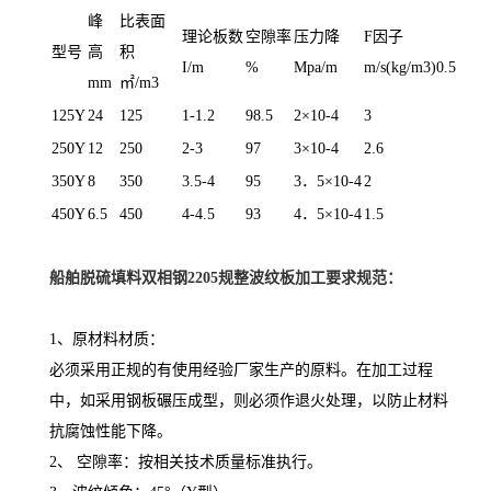
峰
比表面
理论板数
空隙率
压力降
F因子
型号
高
积
I/m
%
Mpa/m
m/s(kg/m3)0.5
mm
㎡/m3
125Y
24
125
1-1.2
98.5
2×10-4
3
250Y
12
250
2-3
97
3×10-4
2.6
350Y
8
350
3.5-4
95
3．5×10-4
2
450Y
6.5
450
4-4.5
93
4．5×10-4
1.5
船舶脱硫填料双相钢2205规整波纹板
加工要求规范：
1、原材料材质：
必须采用正规的有使用经验厂家生产的原料。在加工过程
中，如采用钢板碾压成型，则必须作退火处理，以防止材料
抗腐蚀性能下降。
2、 空隙率：按相关技术质量标准执行。