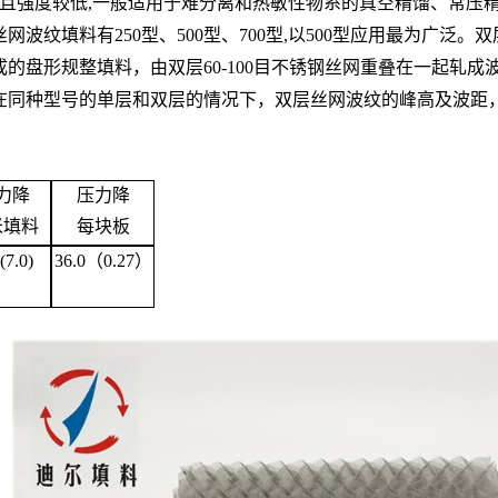
且强度较低,一般适用于难分离和热敏性物系的真空精馏、常压精馏
纹填料有250型、500型、700型,以500型应用最为广泛。
双
的盘形规整填料，由双层60-100目不锈钢丝网重叠在一起轧
，在同种型号的单层和双层的情况下，双层丝网波纹的峰高及波距
力降
压力降
米填料
每块板
(7.0)
36.0（0.27）