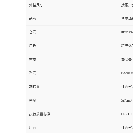
外型尺寸
按客户
品牌
迪尔填
dier659
货号
用途
精细化
材质
304/3
BX500/
型号
制造商
江西省
5g/cm3
密度
HG/T 2
执行质量标准
厂商
江西省