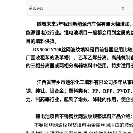
是否进口
否
随着未来
5
年我国新能源汽车保有量大幅增加
能源锂电池行业。锂电池项目一般都会用到金属的
目的填料供货。
BX500CY700丝网波纹填料是目前各国应用
厂回收粗苯的洗苯塔）、乙苯乙烯分离，高纯氧制
的三相分离器或两相分离器填料中使用。特步适用
江西省萍乡市迪尔化工填料有限公司多年从事
钢、纯钛、铝合金；塑料类有：
PP
、
RPP
、
PVDF
力、制药等行业，起到了增效、降耗的作用，使企
锂电池项目不锈钢丝网波纹规整填料
产品介绍
不锈钢丝网波纹规整填料由金属丝网压成的波纹板片