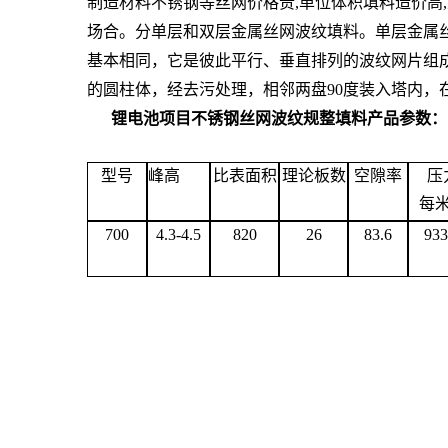
制造材料不锈钢等丝网价格贵,单位体积填料造价高,
场合。分单层和双层金属丝网波纹填料。单层金属丝网波
基本相同，它是彼此平行、垂直排列的波纹网片组成
的圆柱体，经去污处理，相邻两盘90度装入塔内
锂电池项目不锈钢丝网波纹规整填料
产品参数：
型号
峰高
比表面积
理论板数
空隙率
压
每
700
4.3-4.5
820
26
83.6
933