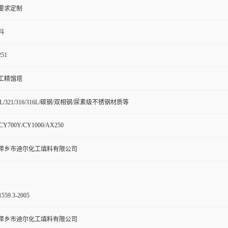
要求定制
料
251
工精馏塔
04L/321/316/316L/碳钢/双相钢/尿素级不锈钢材质等
CY700Y/CY1000/AX250
萍乡市迪尔化工填料有限公司
1559.3-2005
萍乡市迪尔化工填料有限公司