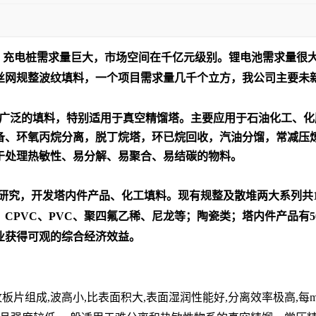
，充电桩需求量巨大，市场空间在千亿元级别。锂电池需求量很
丝网规整波纹填料，一个项目需求量几千个立方，我公司主要未
比较广泛的填料，特别适用于真空精馏塔。主要应用于石油化工、
备、环氧丙烷分离，脱丁烷塔，环已烷回收，汽油分馏，常减压
于处理热敏性、易分解、易聚合、易结碳的物料。
研究，开发塔内件产品、化工填料。现有规整及散堆两大系列共
、
CPVC
、
PVC
、聚四氟乙稀、尼龙等；陶瓷类；塔内件产品有
5
业获得可观的综合经济效益。
：
组成,波高小,比表面积大,表面湿润性能好,分离效率极高,每