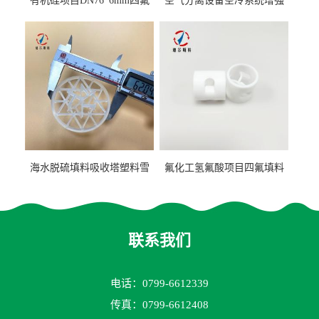
有机硅项目DN76*6mm四氟
空气分离设备空冷系统增强
阶梯环填料
聚丙烯鲍尔环填料
海水脱硫填料吸收塔塑料雪
氟化工氢氟酸项目四氟填料
花环63mm/95mm
鲍尔环拉西环耐高温耐强腐
蚀
联系我们
电话：0799-6612339
传真：0799-6612408