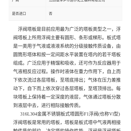
厂商
江西省萍乡市迪尔化工填料有限公司
是否进口
否
浮阀塔板是目前应用最为广泛的塔板类型之一，浮
阀塔板上所用浮阀主要有圆形、条形或梯形。
板式塔
是一类用于气液或液液系统的分级接触传质设备，由
圆筒形塔体和按一定间距水平装置在塔内的若干塔板
组成。广泛应用于精馏和吸收，还可作为反应器用于
气液相反应过程。操作时液体在重力作用下，自上而
下依次流过各层塔板，至塔底排出；气体在压力差推
动下，自下而上依次穿过各层塔板，至塔顶排出。每
块塔板上保持着一定深度的液层，气体通过塔板分散
到液层中去，进行相际接触传质。
316L304金属不锈钢板式塔圆形F1浮阀(也称Vl型)
浮阀塔板是常用的塔板，
塔板是板式塔中气液两相接
触传质的部位，决定塔的操作性能，浮阀是浮阀塔板