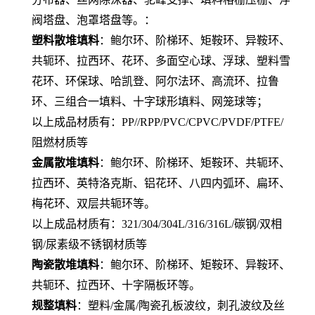
阀塔盘、泡罩塔盘等。：
塑料散堆填料
：鲍尔环、阶梯环、矩鞍环、异鞍环、
共轭环、拉西环、花环、多面空心球、浮球、塑料雪
花环、环保球、哈凯登、阿尔法环、高流环、拉鲁
环、三组合一填料、十字球形填料、网笼球等；
以上成品材质有：PP//RPP/PVC/CPVC/PVDF/PTFE/
阻燃材质等
金属散堆填料
：鲍尔环、阶梯环、矩鞍环、共轭环、
拉西环、英特洛克斯、铝花环、八四内弧环、扁环、
梅花环、双层共轭环等。
以上成品材质有：321/304/304L/316/316L/碳钢/双相
钢/尿素级不锈钢材质等
陶瓷散堆填料
：鲍尔环、阶梯环、矩鞍环、异鞍环、
共轭环、拉西环、十字隔板环等。
规整填料
：塑料/金属/陶瓷孔板波纹，刺孔波纹及丝