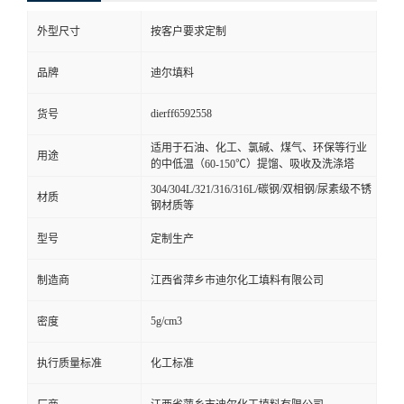
外型尺寸
按客户要求定制
品牌
迪尔填料
dierff6592558
货号
适用于石油、化工、氯碱、煤气、环保等行业
用途
的中低温（60-150℃）提馏、吸收及洗涤塔
304/304L/321/316/316L/碳钢/双相钢/尿素级不锈
材质
钢材质等
型号
定制生产
制造商
江西省萍乡市迪尔化工填料有限公司
5g/cm3
密度
执行质量标准
化工标准