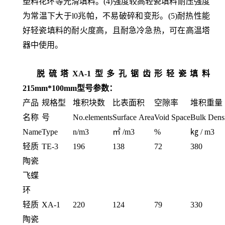
塑料花环等光滑填料。(4)强度较高轻瓷填料耐压强度
为常温下大于l0兆帕，不易破碎和变形。(5)耐热性能
好轻瓷填料的耐火度高
，且耐急冷急热，可在高温塔
器中使用。
脱硫塔XA-1型多孔锯齿形轻瓷填料
215mm*100mm
型号参数
：
产品
规格型
堆积块数
比表面积
空隙率
堆积重量
名称
号
No.elements
Surface Area
Void Space
Bulk Dens
Name
Type
n/m3
㎡ /m3
%
㎏ / m3
轻质
TE-3
196
138
72
380
陶瓷
飞蝶
环
轻质
XA-1
220
124
79
330
陶瓷