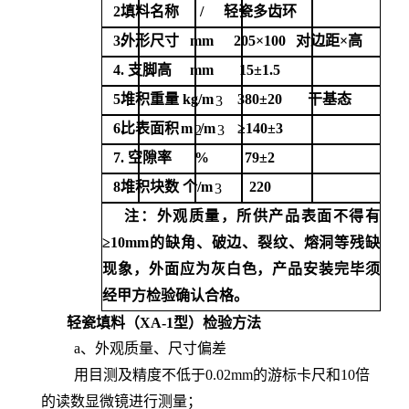
2.
填料名称
/
轻瓷多齿环
3.
外形尺寸
mm
205
×
100
对边距
×高
4.
支脚高
mm
15
±
1.5
5.
堆积重量
kg
/
m
380
±
20
干基态
3
6.
比表面积
m
/
m
≥
140
±
3
2
3
7.
空隙率
%
79
±
2
8.
堆积块数
个
/
m
220
3
注：外观质量，所供产品表面不得有
≥
10mm
的缺角、破边、裂纹、熔洞等残缺
现象，外面应为灰白色，产品安装完毕须
经甲方检验确认合格。
轻瓷填料（XA-1型）检验方法
a、外观质量、尺寸偏差
用目测及精度不低于0.02mm的游标卡尺和10倍
的读数显微镜进行测量；