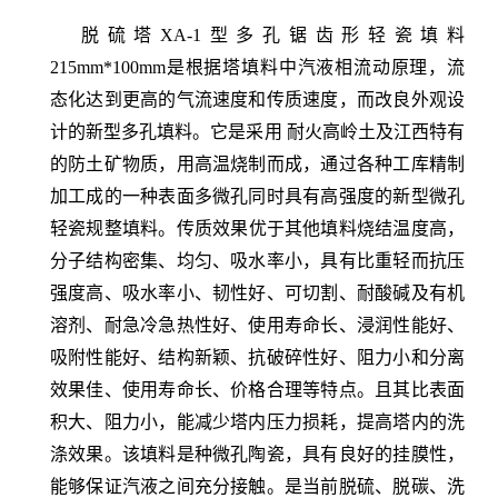
脱硫塔XA-1型多孔锯齿形轻瓷填料
215mm*100mm
是
根据塔填料中汽液相流动原理，流
态化达到更高的气流速度和传质速度，而改良外观设
计的新型多孔填料。
它是采用 耐火高岭土及江西特有
的防土矿物质，用高温烧制而成，通过各种工库精制
加工成的一种表面多微孔同时具有高强度的新型微孔
轻瓷规整填料。
传质效果优于其他填料烧结温度高，
分子结构密集、均匀、吸水率小，具有比重轻而抗压
强度高、吸水率小、韧性好、可切割、耐酸碱及有机
溶剂、耐急冷急热性好、使用寿命长、浸润性能好、
吸附性能好、结构新颖、抗破碎性好、阻力小和分离
效果佳、使用寿命长、价格合理等特点。且其比表面
积大、阻力小，能减少塔内压力损耗，提高塔内的洗
涤效果。该填料是种微孔陶瓷，具有良好的挂膜性，
能够保证汽液之间充分接触。是当前脱硫、脱碳、洗