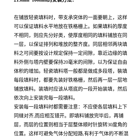
在铺放轻瓷填料时，带支承突体的一面要朝上，这样
可以保证填料水平地放在铁格栅上。如果填料的厚度
不相同，则应先分好类，使厚度相同的填料铺放在同
一层，以保证排列和堆放的整齐度。同层相邻两块填
料之可间要按设计规定保持一定间隙，靠近边缘的填
料外侧与塔内壁要保持20毫米的间隙，以为保证自由
体积的增加。轻瓷填料塔一般都是做成多段塔，裝填
每段填料时，都要先装好铁格栅，然后再一层一层地
铺放填料。装填时应该从塔底的一段开始装填，然后
依次向上安装完每一段填料。
安装每一段填料时都需要注意：不应使各层填料上下
同缝对齐,而应相互错开。即填料铺放完毕后，再铺
层，而层的位置则相当于层整体顺时针旋转30度角的
位置。这样可避免气体分配短路,有利于气体的不断混