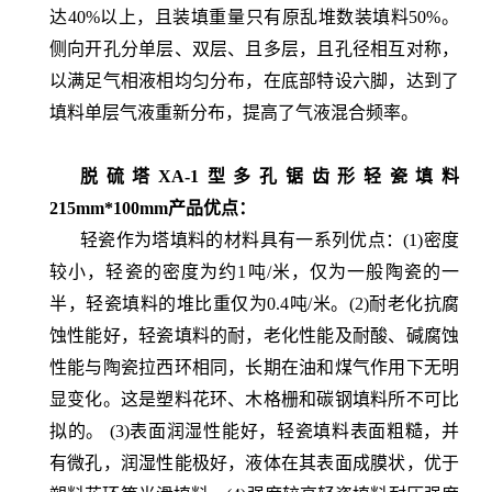
达40%以上，且装填重量只有原乱堆数装填料50%。
侧向开孔分单层、双层、且多层，且孔径相互对称，
以满足气相液相均匀分布，在底部特设六脚，达到了
填料单层气液重新分布，提高了气液混合频率。
脱硫塔XA-1型多孔锯齿形轻瓷填料
215mm*100mm
产品优点：
轻瓷作为塔填料的材料具有一系列优点：(1)密度
较小，轻瓷的密度为约1吨/米，仅为一般陶瓷的一
半，轻瓷填料的堆比重仅为0.4吨/米。(2)耐老化抗腐
蚀性能好，轻瓷填料的耐，老化性能及耐酸、碱腐蚀
性能与陶瓷拉西环相同，长期在油和煤气作用下无明
显变化。这是塑料花环、木格栅和碳钢填料所不可比
拟的。 (3)表面润湿性能好，轻瓷填料表面粗糙，并
有微孔，润湿性能极好，液体在其表面成膜状，优于