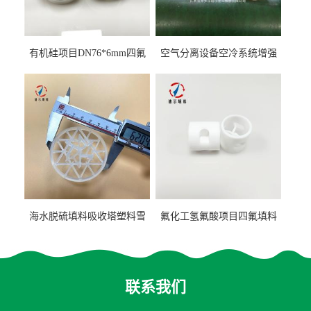
有机硅项目DN76*6mm四氟
空气分离设备空冷系统增强
阶梯环填料
聚丙烯鲍尔环填料
海水脱硫填料吸收塔塑料雪
氟化工氢氟酸项目四氟填料
花环63mm/95mm
鲍尔环拉西环耐高温耐强腐
蚀
联系我们