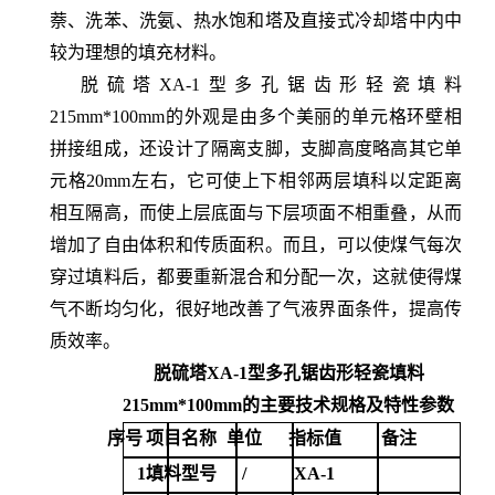
萘、洗苯、洗氨、热水饱和塔及直接式冷却塔中内中
较为理想的填充材料。
脱硫塔XA-1型多孔锯齿形轻瓷填料
215mm*100mm
的外观是由多个美丽的单元格环壁相
拼接组成，还设计了隔离支脚，支脚高度略高其它单
元格20mm左右，它可使上下相邻两层填科以定距离
相互隔高，而使上层底面与下层项面不相重叠，从而
增加了自由体积和传质面积。而且，可以使煤气每次
穿过填料后，都要重新混合和分配一次，这就使得煤
气不断均匀化，很好地改善了气液界面条件，提高传
质效率。
脱硫塔XA-1型多孔锯齿形轻瓷填料
215mm*100mm
的主要技术规格及特性参数
序号
项目名称
单位
指标值
备注
1.
填料型号
/
XA-1