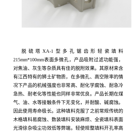
脱硫塔XA-1型多孔锯齿形轻瓷填料
215mm*100mm
表面多微孔，产品吸附过滤功能强，
对焦油、灰生等杂质具有佳的脱附效果。其原材来含
有江西特有的狮土矿物质，在多微孔、高空隙率的情
况下产品的机械强度也非常高、耐化学腐蚀、耐急冷
急热、耐老化等性能也同样非常优良。产品长期在煤
气、油、水等接触条件下无变化，并耐酸、碱腐蚀。
因此使用寿命极长。这种填料克服了之前常规传统的
木格填科易腐蚀、数装填科安装麻烦、全瓷填科表面
光滑徐杂吸尘功效低等弊端。轻使规整填料开孔率高