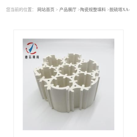
您当前的位置：
网站首页
>
产品展厅
>
陶瓷规整填料
>
脱硫塔XA-
1型多孔锯齿形轻瓷填料215mm*100mm