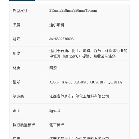
215mm/258mm/220mm/196mm
外型尺寸
品牌
迪尔填料
dier6592536696
货号
适用于石油、化工、氯碱、煤气、环保等行业的
用途
中低温（60-150℃）提馏、吸收及洗涤塔
材质
陶瓷
型号
XA-1、XA-3、XA-9/9 、QC9818 、QC 911A
制造商
江西省萍乡市迪尔化工填料有限公司
3g/cm3
密度
执行质量标准
化工标准