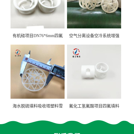
有机硅项目DN76*6mm四氟
空气分离设备空冷系统增强
阶梯环填料
聚丙烯鲍尔环填料
海水脱硫填料吸收塔塑料雪
氟化工氢氟酸项目四氟填料
花环63mm/95mm
鲍尔环拉西环耐高温耐强腐
蚀