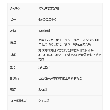
外型尺寸
按客户要求定制
dier6592558+5
货号
品牌
迪尔填料
适用于石油、化工、氯碱、煤气、环保等行业的
用途
中低温（60-150℃）提馏、吸收及洗涤塔
PP/RPP/PPH/PVC/CPVC/PVDF/阻燃材质等
材质
304/304L/321/316/316L/碳钢/双相钢/尿素级不锈钢
材质
型号
定制生产
制造商
江西省萍乡市迪尔化工填料有限公司
5g/cm3
密度
执行质量标准
化工标准