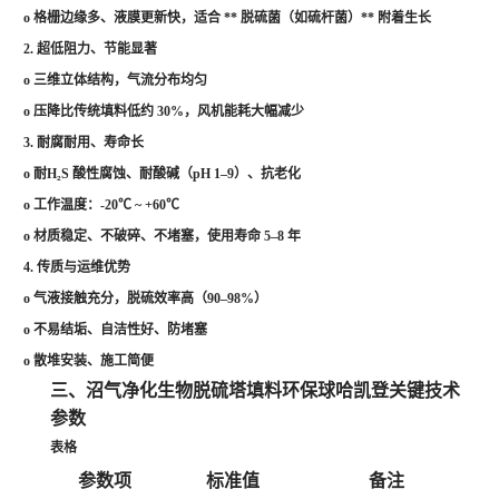
o
格栅边缘多、液膜更新快，适合
**
脱硫菌（如硫杆菌）
**
附着生长
2.
超低阻力、节能显著
o
三维立体结构，气流分布均匀
o
压降比传统填料
低约
30%
，风机能耗大幅减少
3.
耐腐耐用、寿命长
o
耐
H₂S
酸性腐蚀
、耐酸碱（
pH 1–9
）、抗老化
o
工作温度：
-20℃ ~ +60℃
o
材质稳定、不破碎、不堵塞，
使用寿命
5–8
年
4.
传质与运维优势
o
气液接触充分，
脱硫效率高（
90–98%
）
o
不易结垢、自洁性好、
防堵塞
o
散堆安装、施工简便
三、
沼气净化生物脱硫塔填料环保球哈凯登
关键技术
参数
表格
参数项
标准值
备注