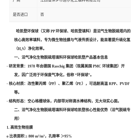
厂商
江西省萍乡市迪尔化工填料有限公司
是否进口
否
哈凯登环保球
（又称
PP 环保球、哈凯登填料）是沼气生物脱硫塔内的
核心高效率填料，专为微生物挂膜与气液传质设计，能显著提升硫化氢
（H₂S）净化效率。
一、沼气净化生物脱硫塔填料环保球哈凯登产品基本信息
·
研发背景
：
1978
年由德国
Raschig
集团（现属美国
PMC
环球集团）开
发，因广泛用于环保废气净化，俗称
“
环保球
”
。
·
核心材质
：
改性聚丙烯（
PP
）
、聚乙烯（
PE
），可选耐高温
RPP
、
PVDF
等。
·
结构形态
：空心格栅球体，内部带
对称滴水棒
结构，无大块实心面。
二、沼气净化生物脱硫塔填料环保球哈凯登核心性能优势（沼气脱硫专
用）
1.
高效生物挂膜
o
比表面积
≥ 800 m²/m³
，
孔隙率
＞
95%