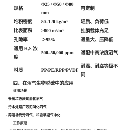
Φ25 / Φ50 / Φ80
规格
可定制
mm
堆积密度
80–120 kg/m³
轻质、负荷低
比表面积
≥800 m²/m³
挂膜载体充足
孔隙率
＞
95%
通量大、压降低
适用
H₂S 浓
500–50,000 ppm
适配中高浓度沼气
度
耐温、耐腐等级不
材质
PP/PE/RPP/PVDF
同
四、在沼气生物脱硫中的应用
适用场景
·
餐厨垃圾厌氧消化沼气
·
污水处理厂污泥消化沼气
·
养殖场粪污沼气、垃圾填埋气净化
工作原理