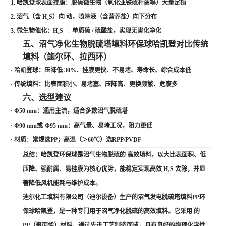
1.
哈凯登球表面挂膜：
脱硫微生物
（氧化亚铁硫杆菌等）大量定植
2.
沼气（含
H₂S
）向 动，喷淋液（含营养盐）向下分布
3.
微生物催化：
H₂S →
单质硫
/
硫酸盐
，实现无害化净化
五、
沼气净化生物脱硫塔填料环保球哈凯登
对比传统
填料（鲍尔环、拉西环）
·
哈凯登球
：压降低
30%
、挂膜更快、不易堵、寿命长、综合成本低
·
传统填料
：比表面积小、易堵塞、压降高、更换频繁、危废多
六、选型建议
·
Φ50 mm
：通用主流，适合多数沼气脱硫塔
·
Φ90 mm或
Φ95 mm
：高气量、易堵工况，阻力更低
·
材质
：常规选
PP
；高温（＞
60℃
）选
RPP/PVDF
总结
：哈凯登环保球是沼气生物脱硫的
高效填料
，以
大比表面积、低
压降、强耐腐、易挂膜
为核心优势，能稳定实现
高效
H₂S 去除
，并显
著降低风机能耗与维护成本。
迪尔化工填料有限公司（迪尔设备）生产的
沼气发电脱硫塔填料PP环
保球哈凯登
，是一种专门用于沼气净化脱硫的高效填料。它采用 的
PP（聚丙烯）材料，通过先进工艺制造而成，具有良好的物理化学性