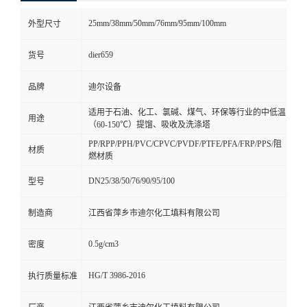
25mm/38mm/50mm/76mm/95mm/100mm
外型尺寸
dier659
货号
品牌
迪尔设备
适用于石油、化工、氯碱、煤气、环保等行业的中低温
用途
（60-150℃）提馏、吸收及洗涤塔
PP/RPP/PPH/PVC/CPVC/PVDF/PTFE/PFA/FRP/PPS/阻
材质
燃材质
DN25/38/50/76/90/95/100
型号
制造商
江西省萍乡市迪尔化工填料有限公司
0.5g/cm3
密度
HG/T 3986-2016
执行质量标准