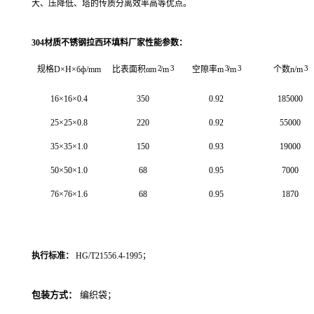
大、压降低、塔的传质分离效率高等优点。
304材质不锈钢拉西环填料
厂家
性能参数：
2
3
3
3
3
规格
D×H×бф/mm
比表面积
αm
/m
空隙率
m
/m
个数
n/m
16×16×0.4
350
0.92
185000
25×25×0.8
220
0.92
55000
35×35×1.0
150
0.93
19000
50×50×1.0
68
0.95
7000
76×76×1.6
68
0.95
1870
执行标准：
HG/T21556.4-1995
；
包装方式：
编织袋；