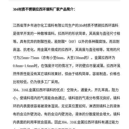
304材质不锈钢拉西环
填料厂家产品简介：
江西省萍乡市迪尔化工填料有限公司生产的
304材质不锈钢拉西环填料
是
很早开发的一种散堆填料。拉西环的形状简单，其高度与直径尺寸相
等。具有优异的耐酸性能，能耐
酸*（HF
）以外的各种酸腐蚀，而且耐
高温、抗老化。用金属片做成的拉西环，其高度与直径相等，常用的尺
寸为25mm~75mm（亦有小至6mm，大至150mm的）。金属拉西环为
0.8mm~1.6mm时，在强度许可的情况下，环的壁应尽量减薄。拉西环虽
然传质性能没有其它填料效果好，但由于结构简单，容易
制造，价格也
比较较低，仍为很多工厂采用。
304、316L金属拉西环填料的优点：
空隙大，通量大，
开孔率高，阻力
小，使填料塔内的气液能自由通过，填料层的气液分布情况良好，填料
环的内表面很容易被液体湿润，无论其位置如何，淋洒到填料上的液体
有的会沿外壁流动，有的会沿内壁流动，液体的分散度就会增大，填料
内表面的利用率就会提高。因此
304、316L金属拉西环填料
有
通过能力