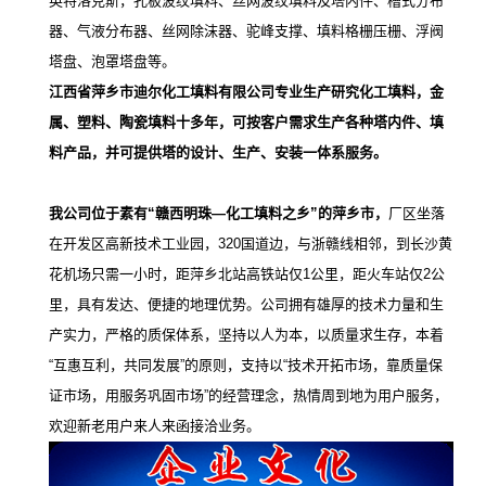
英特洛克斯，孔板波纹填料、丝网波纹填料及塔内件、槽式分布
器、气液分布器、丝网除沫器、驼峰支撑、填料格栅压栅、浮阀
塔盘、泡罩塔盘等。
江西省萍乡市迪尔化工填料有限公司专业生产研究化工填料，金
属、塑料、陶瓷填料十多年，可按客户需求生产各种塔内件、填
料产品，并可提供塔的设计、生产、安装一体系服务。
我公司
位于素有“赣西明珠—化工填料之乡”的萍乡市，
厂区坐落
在开发区高新技术工业园，320国道边，与浙赣线相邻，到长沙黄
花机场只需一小时，距萍乡北站高铁站仅1公里，距火车站仅2公
里，
具有发达、便捷的地理优势
。公司拥有
雄厚的技术力量和生
产实力
，严格的质保体系，坚持以人为本，以质量求生存，本着
“互惠互利，共同发展”的原则，支持以“
技术开拓市场，靠质量保
证市场，用服务巩固市场
”的经营理念，热情周到地为用户服务，
欢迎新老用户来人来函接洽业务。