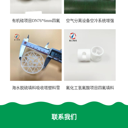
有机硅项目DN76*6mm四氟
空气分离设备空冷系统增强
阶梯环填料
聚丙烯鲍尔环填料
海水脱硫填料吸收塔塑料雪
氟化工氢氟酸项目四氟填料
花环63mm/95mm
鲍尔环拉西环耐高温耐强腐
蚀
联系我们