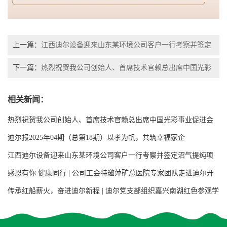
上一篇：
江西迪尔设备迎来山东某环境公司客户一行考察并签定
沼气提纯项目用增强聚丙烯阶梯环填料合同
下一篇：
热烈祝贺我公司创始人、首席技术官赖总出席中国光彩
事业促进会第七次会员代表大会
相关新闻：
热烈祝贺我公司创始人、首席技术官赖总出席中国光彩事业促进会
第七次会员代表大会
迪尔报2025年04期（总第18期）以孝为帆，共筑幸福家企
江西迪尔设备迎来山东某环境公司客户一行考察并签定沼气提纯项
目用增强聚丙烯阶梯环填料合同
感恩有你 健康同行 | 公司工会特邀萍矿总医院专家团队走进迪尔开
展大型义诊活动
传承红船薪火，奋进迪尔新程 | 迪尔党支部组织嘉兴南湖红色参观学
习活动