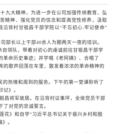
十九大精神，
为进一步在公司加强传统教育、弘
苦精神、强化党员的信念和提高党性修养，汲取
县沿背村甘祖昌干部学院以“不忘初心.牢记使命”
司部长以上干部
40余人为
期两天一夜的培训。
亲自领队，
带
着对初心的虔诚前往甘祖昌干部学
”的革命历史事迹；并学唱《老阿姨》、合唱了
亮
的
歌声回荡
在车里，散发着浓浓的革命精神的
民的热情和周到的服务。下午的第一堂课聆听了
印记》。
祖昌将军故居。在沿背村议事坪，全体党员干部
下了对党的忠诚誓言。
莲花》和自学
“习近平总书记关于振兴乡村和脱
编》。