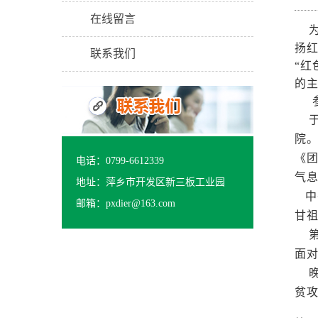
在线留言
为
扬
联系我们
“红
的
参
院
《
电话：0799-6612339
气
地址：萍乡市开发区新三板工业园
中
邮箱：pxdier@163.com
甘
第
面
晚
贫攻