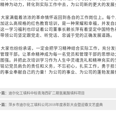
的精神为动力，转化到实际工作中去，为公司新的更大的发展
大家满载着浓浓的革命情怀返回到各自的工作岗位上。每个
参加这么高规格的红色教育培训，是一种荣耀和幸福，并发自
过这一学习福利也印证着公司董事长赖长萍有着坚定
中国特色
，带领公司坚定跟党走、听党话、忠诚于党的正确发展道路。
大家也纷纷承诺，一定会把学习精神结合实际工作，充分发
秀管理干部。让革命精神成为每一名党员和管理干部的思想动
发图强。并把此次培训学习作为人生中灵魂洗礼和精神充实的
，铭记党员肩负的责任和义务，不忘初心，扎实工作，勇于担
党的事业奉献自己的力量！为公司的事业、为公司的蓬勃发展
一篇：
迪尔化工填料中标青海西矿二期氢氟酸填料项目
一篇：
萍乡市迪尔化工填料公司2018年度表彰大会暨迎春文艺盛典