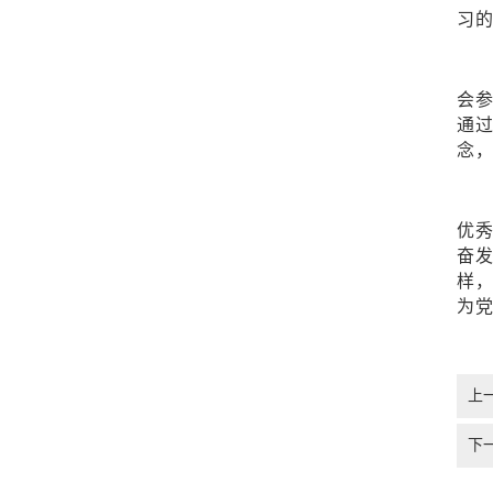
习
会
通
念
优
奋
样
为
上
下