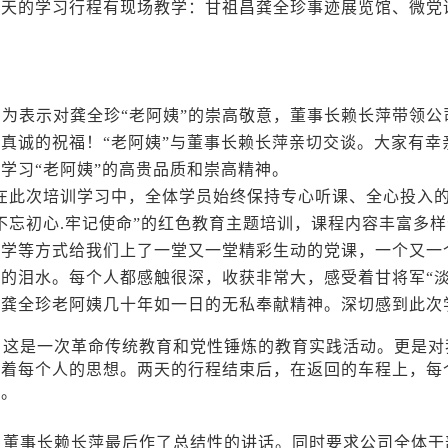
二天的学习行程有现场教学：甘祖昌龚全珍事迹展览馆、微党
。
表示对龚全珍“老阿姨”的崇高敬意，
董事长赖长萍带领公
真诚的祝福！“老阿姨”与董事长赖长萍亲切交谈。大家有幸
学习“老阿姨”的高贵品质和崇高精神。
此次培训学习中，全体学员始终保持专心听课、全心投入的
“不忘初心.牢记使命”的红色教育主题培训，课程内容丰富多
教学等方式给我们上了一堂又一堂精彩生动的党课，一个又一
的泪水。每个人都感触很深，收获非常大，感受着甘将军“
和龚全珍老阿姨几十年如一日的无私奉献精神。深切感到此次
这是一次革命传统教育和党性锤炼的教育实践活动。更是对
迪着每个人的思想。
两天的行程结束后，在返回的车程上，每
享。
董事长赖长萍最后作了总结性的讲话。同时要求公司全体干