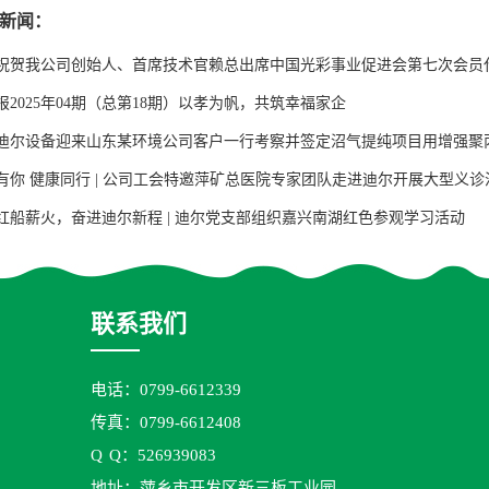
新闻：
祝贺我公司创始人、首席技术官赖总出席中国光彩事业促进会第七次会员
报2025年04期（总第18期）以孝为帆，共筑幸福家企
迪尔设备迎来山东某环境公司客户一行考察并签定沼气提纯项目用增强聚
有你 健康同行 | 公司工会特邀萍矿总医院专家团队走进迪尔开展大型义诊
红船薪火，奋进迪尔新程 | 迪尔党支部组织嘉兴南湖红色参观学习活动
联系我们
电话：0799-6612339
传真：0799-6612408
Q
Q：526939083
地址：萍乡市开发区新三板工业园