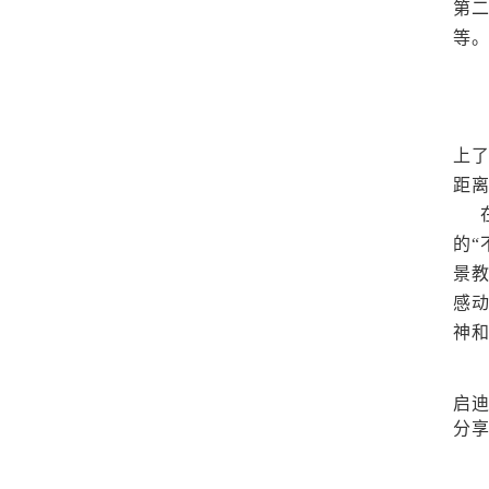
第
等
为
上了
距离
在
的
景
感动
神
启
分