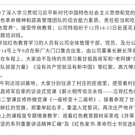
了深入学习贯彻习近平新时代中国特色社会主义思想和党的
红色革命精神和提高管理团队的综合能力素质、责任担当和吃
色营养”，接受传统教育；公司特组织于
12月14-15日
赴莲花
主题培训班。
加红色教育学习的人员有公司全体管理干部、党员、及分公
于
14号上午9点在新厂大门口集合出发，由公司董事长赖长萍
。在车程上，大家迫不及待的先预习着甘祖昌将军和
“老阿姨
团队就是力量》《没有共产党就没有新中国》等红歌，高亢
嘹
息。
午到达培训基地，大家分别住进了村庄的民宿里，感受着村
祖昌将军后辈的访谈式党课《薪火相传信念永恒
——沿背红色
二堂课反修桥微党课《一座桥变十二座桥》、接着参观了甘
对鲜红的党旗，郑重举起右手，重温入党誓词，再次庄严地许
上的课程是专题情景教学：观看红色教育题材采茶戏《并蒂
坚的系列重要讲话精神汇编”及《红色家书-革命烈士书信选