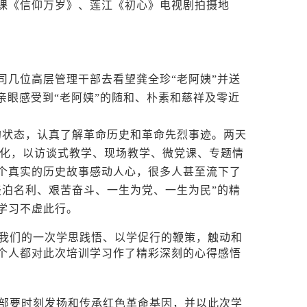
课《信仰万岁》、莲江《初心》电视剧拍摄地
司几位高层管理干部去看望龚全珍
“老阿姨”并送
亲眼感受到“老阿姨”的随和、朴素和慈祥及零近
状态，认真了解革命历史和革命先烈事迹。两天
样化，以访谈式教学、现场教学、微党课、专题情
个真实的历史故事感动人心，很多人甚至流下了
淡泊名利、艰苦奋斗、一生为党、一生为民”的精
学习不虚此行。
我们的一次学思践悟、以学促行的鞭策，触动和
个人都对此次培训学习作了精彩深刻的心得感悟
部要时刻发扬和传承红色革命基因，并以此次学