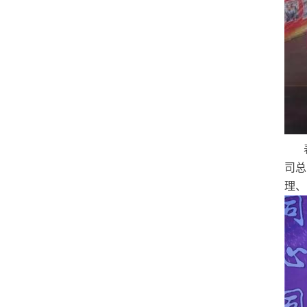
表
司总
理、