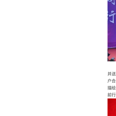
并送
户合
描绘
前行