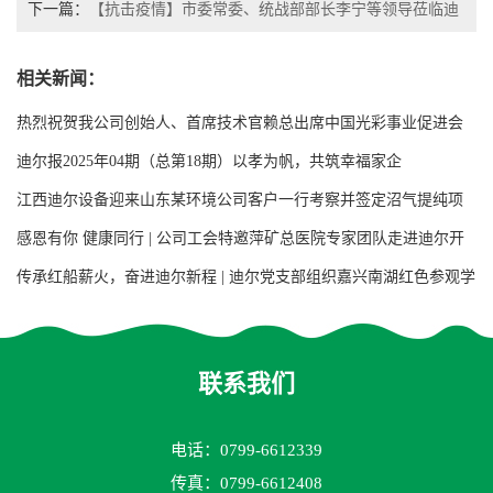
下一篇：
【抗击疫情】市委常委、统战部部长李宁等领导莅临迪
尔填料公司指导复工和视察防疫工作
相关新闻：
热烈祝贺我公司创始人、首席技术官赖总出席中国光彩事业促进会
第七次会员代表大会
迪尔报2025年04期（总第18期）以孝为帆，共筑幸福家企
江西迪尔设备迎来山东某环境公司客户一行考察并签定沼气提纯项
目用增强聚丙烯阶梯环填料合同
感恩有你 健康同行 | 公司工会特邀萍矿总医院专家团队走进迪尔开
展大型义诊活动
传承红船薪火，奋进迪尔新程 | 迪尔党支部组织嘉兴南湖红色参观学
习活动
联系我们
电话：0799-6612339
传真：0799-6612408