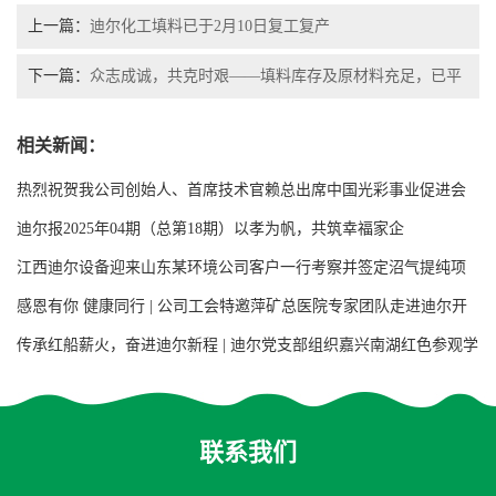
上一篇：
迪尔化工填料已于2月10日复工复产
下一篇：
众志成诚，共克时艰——填料库存及原材料充足，已平
稳生产
相关新闻：
热烈祝贺我公司创始人、首席技术官赖总出席中国光彩事业促进会
第七次会员代表大会
迪尔报2025年04期（总第18期）以孝为帆，共筑幸福家企
江西迪尔设备迎来山东某环境公司客户一行考察并签定沼气提纯项
目用增强聚丙烯阶梯环填料合同
感恩有你 健康同行 | 公司工会特邀萍矿总医院专家团队走进迪尔开
展大型义诊活动
传承红船薪火，奋进迪尔新程 | 迪尔党支部组织嘉兴南湖红色参观学
习活动
联系我们