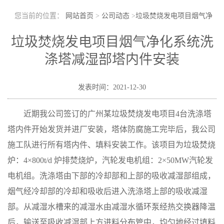
您当前的位置：
网站首页
>
公司动态
>
垃圾焚烧发电项目烟气净
化系统洗涤塔减湿部塔内件安装
垃圾焚烧发电项目烟气净化系统洗
涤塔减湿部塔内件安装
发表时间：2021-12-30
近期我公司签订的广州某垃圾焚烧发电项目
4台洗涤塔
塔内件开始发货并进厂安装，塔体防腐施工完毕后，我公司
施工队进行所有塔内件、填料安装工作。该项目为
垃圾焚烧
炉：
4×800t/d 炉排焚烧炉，
汽轮发电机组：
2×50MW汽轮发
电机组。洗涤塔由下部的冷却部和上部的吸收减湿部组成，
烟气经冷却部的冷却和吸收后进入洗涤塔上部的吸收减湿
部。从减湿水槽来的减湿水由减湿水循环泵经热交换器降温
后，输送至吸收减湿部上方进料分布管中，均匀地经过填料