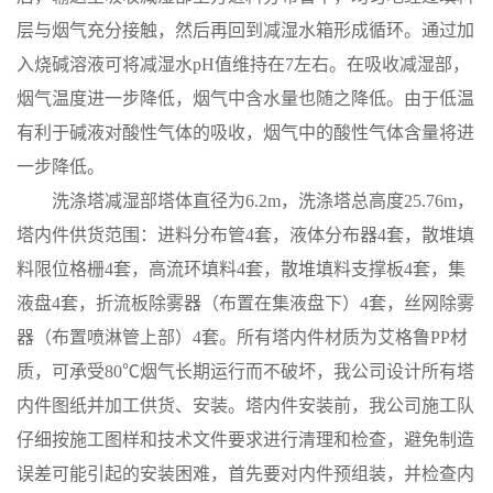
层与烟气充分接触，然后再回到减湿水箱形成循环。通过加
入烧碱溶液可将减湿水
pH值维持在7左右。在吸收减湿部，
烟气温度进一步降低，烟气中含水量也随之降低。由于低温
有利于碱液对酸性气体的吸收，烟气中的酸性气体含量将进
一步降低。
洗涤塔减湿部塔体直径为6.2m，
洗涤塔总高度
25.76m，
塔内件供货范围：
进料分布管
4套，
液体分布器
4套，
散堆填
料限位格栅
4套，高流环填料4套，
散堆填料支撑板
4套，
集
液盘
4套，折流板
除雾器（布置在集液盘下）
4套，
丝网除雾
器（布置喷淋管上部）
4套。
所有塔内件材质为艾格鲁
PP材
质，
可承受
80℃烟气长期运行而不破坏，我公司设计所有塔
内件图纸并加工供货、安装。塔内件安装前，我公司施工队
仔细按施工图样和技术文件要求进行清理和检查，避免制造
误差可能引起的安装困难，首先要对内件预组装，并检查内