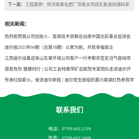
下一篇：
工程案例：供河南某化肥厂双氧水项目孔板波纹填料安
装
相关新闻：
热烈祝贺我公司创始人、首席技术官赖总出席中国光彩事业促进会
第七次会员代表大会
迪尔报2025年04期（总第18期）以孝为帆，共筑幸福家企
江西迪尔设备迎来山东某环境公司客户一行考察并签定沼气提纯项
目用增强聚丙烯阶梯环填料合同
感恩有你 健康同行 | 公司工会特邀萍矿总医院专家团队走进迪尔开
展大型义诊活动
传承红船薪火，奋进迪尔新程 | 迪尔党支部组织嘉兴南湖红色参观学
习活动
联系我们
电话：0799-6612339
传真：0799-6612408