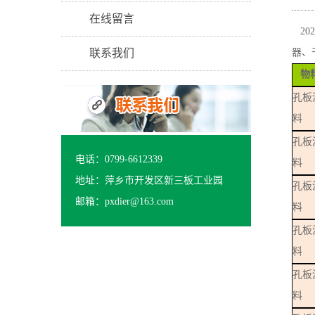
在线留言
202
联系我们
器、
物
孔板
料
孔板
电话：0799-6612339
料
地址：萍乡市开发区新三板工业园
孔板
邮箱：pxdier@163.com
料
孔板
料
孔板
料