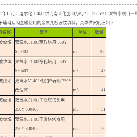
1年12
月，迪尔化工填料供河南某化肥
40
万吨
/
年（
27.5%
）双氧水项目一
干燥塔及闪蒸罐使用的金属孔板波纹填料，具体供货明细如下：
料名称
型号
单位
数量
波纹填
双氧水
T1301
萃取塔用
350Y
S30403
m3
106
波纹填
双氧水
T1302
净化塔用
250Y
S30403
m3
43
波纹填
双氧水
V1402
碱沉降器用
250Y
改性
PP
m3
41
波纹填
双氧水
T1401
干燥塔塔头用
350Y S30408
m3
51
波纹填
双氧水
T1401
干燥塔塔身用
250Y S30408
m3
30