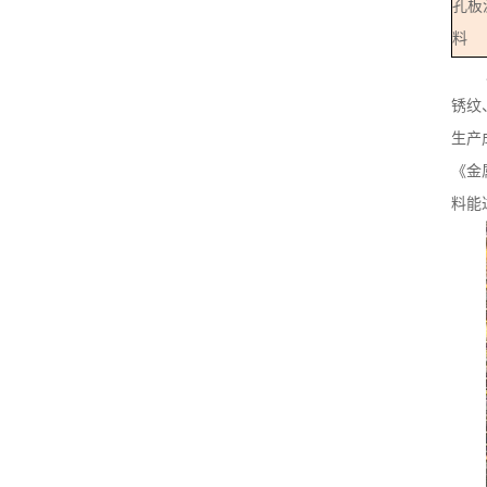
孔板
料
锈纹
生产
《金
料能