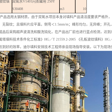
波纹填
双氧水
V1401
闪蒸罐用
250Y
S30408
m3
10
产品选用太钢材质，由于双氧水项目本身对填料产品清洁度要求严格外，
、无裂纹；且
填料片应平直，侧弯＜
1.5mm/m
；峰形均匀，无异峰；开孔
成品后采购超声波清洗和酸洗钝化，在产品出厂前也进行蓝点检测，达到
属塔填料技术条件化工标准》
HG
／
T 21559.2-2005
《孔板波纹填料》
HG
达到好的效率，迪尔填料安排技术工程师亲自现场指导安装，以下为现场