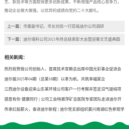
艺、新技术等方面取得更多创新成果，不断增强产品核心竞争力，
推动企业做大做强，以优异的成绩向党的二十大献礼。
上一篇：
市委副书记、市长刘烁一行莅临迪尔公司调研
下一篇：
迪尔填料公司2021年终总结表彰大会暨迎春文艺盛典圆
满落幕
相关新闻：
热烈祝贺我公司创始人、首席技术官赖总出席中国光彩事业促进会
第七次会员代表大会
迪尔报2025年04期（总第18期）以孝为帆，共筑幸福家企
江西迪尔设备迎来山东某环境公司客户一行考察并签定沼气提纯项
目用增强聚丙烯阶梯环填料合同
感恩有你 健康同行 | 公司工会特邀萍矿总医院专家团队走进迪尔开
展大型义诊活动
传承红船薪火，奋进迪尔新程 | 迪尔党支部组织嘉兴南湖红色参观学
习活动