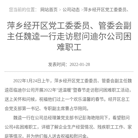
您当前的位置：
网站首页
>
公司动态
>
萍乡经开区党工委委员、
管委会副主任魏逵一行走访慰问迪尔公司困难职工
萍乡经开区党工委委员、管委会副
主任魏逵一行走访慰问迪尔公司困
难职工
发表时间：2022-01-28
2022年1月24日上午，萍乡经开区党工委委员、管委会副主任魏
逵莅临迪尔公司开展2022年“送温暖”暨春节走访慰问困难职工活动，
送上关怀和问候，祝福他们过上一个欢乐温馨的春节。经开区总工
会党支部第一书记、专职副主席曹占华陪同。
魏逵一行在公司总经理兼党支部书记彭海艳陪同下，看望慰问
公司4名困难职工，详细了解企业生产经营情况、残疾职工工作、家
庭等情况，并为他们每人送去祝福和慰问金。