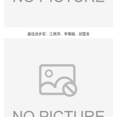
最佳进步奖：江艳萍、李骞翮、邱楚发