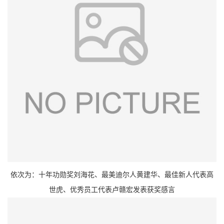
依次为：十年功勋奖刘海花、最美迪尔人黄建华、最佳新人代表高
世虎、优秀员工代表卢赣宏发表获奖感言