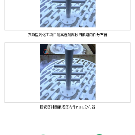
农药医药化工项目耐高温耐腐蚀四氟塔内件分布器
搪瓷塔衬四氟塔塔内件PTFE分布器