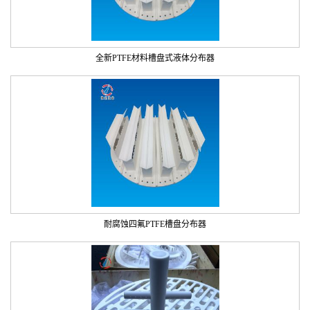
全新PTFE材料槽盘式液体分布器
耐腐蚀四氟PTFE槽盘分布器